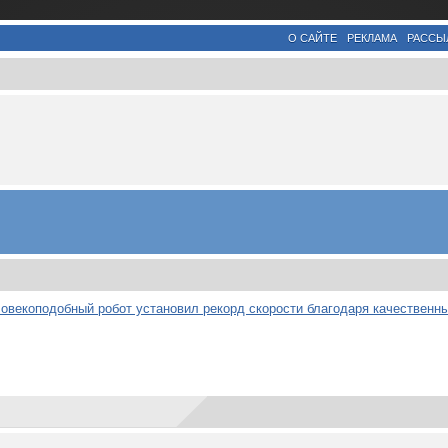
О САЙТЕ
РЕКЛАМА
РАССЫ
ловекоподобный робот установил рекорд скорости благодаря качественн