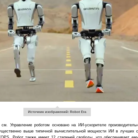
Источник изображений: Robot Era
 см. Управление роботом основано на ИИ-ускорителе производитель
существенно выше типичной вычислительной мощности ИИ в лучших с
 TOPS. Робот также имеет 12 степеней свободы, что обеспечивает ем