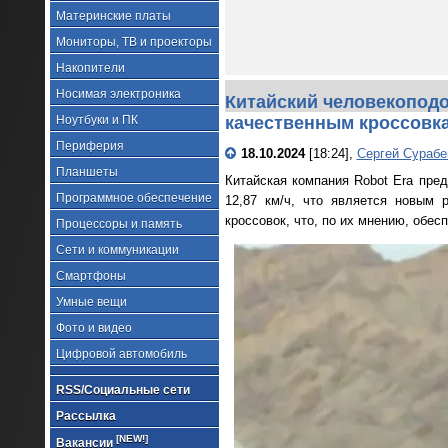
Материнские платы
Мониторы, ТВ и проекторы
Накопители
Носимая электроника
Китайский человекоподо
Ноутбуки и ПК
качественным кроссовк
Периферия
18.10.2024
[18:24],
Сергей Сурабе
Планшеты
Китайская компания Robot Era пред
Программное обеспечение
12,87 км/ч, что является новым 
кроссовок, что, по их мнению, обе
Процессоры и память
Сети и коммуникации
Смартфоны
Умные вещи
Фото и видео
Цифровой автомобиль
RSS/Социальные сети
Рассылка
[NEW!]
Вакансии