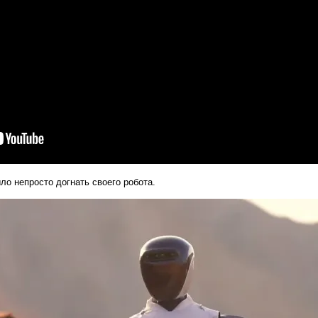
ло непросто догнать своего робота.