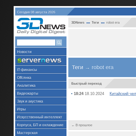
Сегодня 08 августа 2026
3DNews
Теги
robot era
Новости
Теги
→ robot era
IT-финансы
Offсянка
Быстрый переход
Аналитика
Видеокарты
18:24
18.10.2024
Китайский че
Звук и акустика
Игры
Искусственный интеллект
Корпуса, БП и охлаждение
← В прошлое
Мастерская