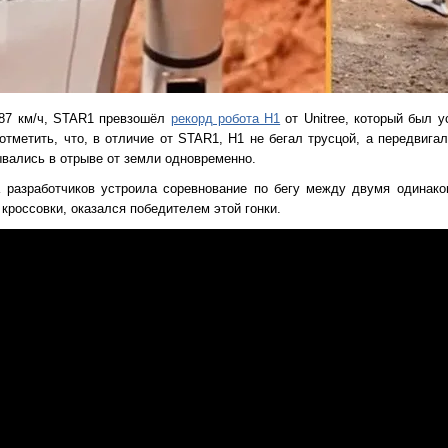
,87 км/ч, STAR1 превзошёл
рекорд робота H1
от Unitree, который был у
 отметить, что, в отличие от STAR1, H1 не бегал трусцой, а передвиг
ывались в отрыве от земли одновременно.
 разработчиков устроила соревнование по бегу между двумя одинак
 кроссовки, оказался победителем этой гонки.