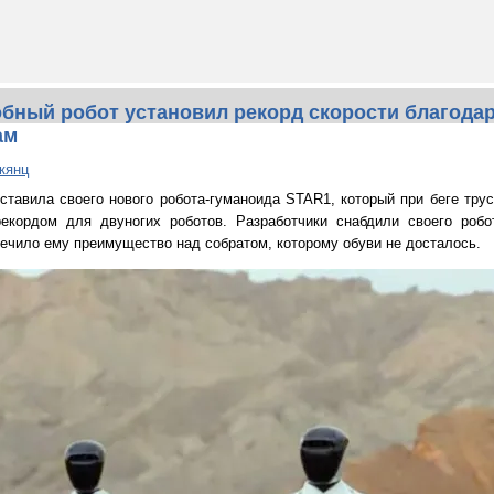
бный робот установил рекорд скорости благода
ам
кянц
ставила своего нового робота-гуманоида STAR1, который при беге трус
рекордом для двуногих роботов. Разработчики снабдили своего робо
спечило ему преимущество над собратом, которому обуви не досталось.