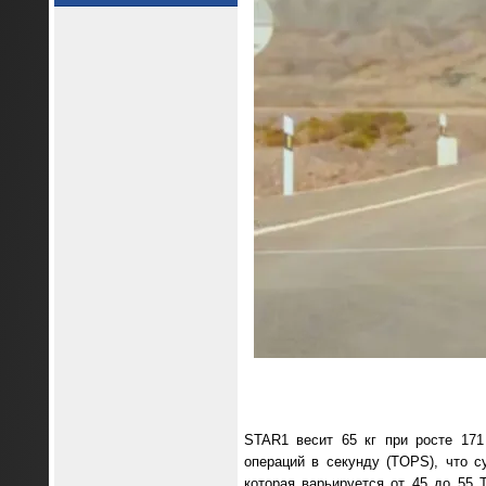
STAR1 весит 65 кг при росте 171
операций в секунду (TOPS), что 
которая варьируется от 45 до 55