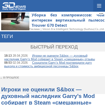
Уборка без компромиссов: чем
интересен вертикальный пылесос
Trouver G70 Detect
Реклама | Silicon Era Intelligent Technology (Suzhou) Co.,Ltd.
ТЕГИ
→ S&BOX
БЫСТРЫЙ ПЕРЕХОД
18:13
28.04.2026
Игроки не оценили S&box — духовный
наследник Garry’s Mod собирает в Steam «смешанные» отзывы
08:53
02.04.2026
Создатели Garry’s Mod подтвердили дату
выхода и стоимость амбициозной песочницы S&box
← В ПРОШЛОЕ
Игроки не оценили S&box —
духовный наследник Garry’s Mod
собирает в Steam «смешанные»