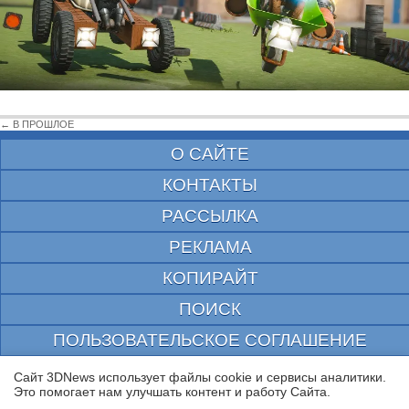
← В ПРОШЛОЕ
О САЙТЕ
КОНТАКТЫ
РАССЫЛКА
РЕКЛАМА
КОПИРАЙТ
ПОИСК
ПОЛЬЗОВАТЕЛЬСКОЕ СОГЛАШЕНИЕ
ЗАЩИЩЕНО CURATOR
Сайт 3DNews использует файлы cookie и сервисы аналитики.
Это помогает нам улучшать контент и работу Cайта.
© 1997—2026 Электронное периодическое издание "3ДНьюс" | Свидетельство о