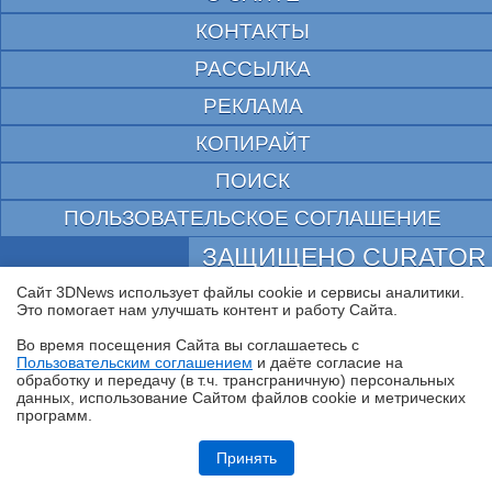
КОНТАКТЫ
РАССЫЛКА
РЕКЛАМА
КОПИРАЙТ
ПОИСК
ПОЛЬЗОВАТЕЛЬСКОЕ СОГЛАШЕНИЕ
ЗАЩИЩЕНО CURATOR
Сайт 3DNews использует файлы cookie и сервисы аналитики.
© 1997—2026 Электронное периодическое издание "3ДНьюс" | Свидетельство о
регистрации СМИ Эл ФС 77-22224
Это помогает нам улучшать контент и работу Cайта.
выдано Федеральной Службой по надзору за соблюдением законодательства в сфере
массовых коммуникаций и охране культурного наследия
Во время посещения Cайта вы соглашаетесь с
При цитировании документа ссылка на сайт с указанием автора обязательна. Полное
Пользовательским соглашением
и даёте согласие на
✖
заимствование документа является нарушением
обработку и передачу (в т.ч. трансграничную) персональных
российского и международного законодательства и возможно только с согласия
данных, использование Cайтом файлов cookie и метрических
редакции 3DNews.
программ.
Обзор смартфона TECNO SPARK 50: все тренды разом — чуть
дороже 10 тысяч рублей
Принять