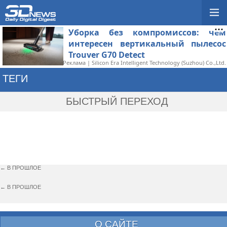
Уборка без компромиссов: чем
интересен вертикальный пылесос
Trouver G70 Detect
Реклама | Silicon Era Intelligent Technology (Suzhou) Co.,Ltd.
ТЕГИ
→ SK ON
БЫСТРЫЙ ПЕРЕХОД
← В ПРОШЛОЕ
← В ПРОШЛОЕ
О САЙТЕ