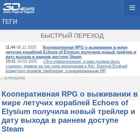
ТЕГИ
→ SNAIL GAMES
БЫСТРЫЙ ПЕРЕХОД
11:44
06.11.2025
Кооперативная RPG о выживании в мире
летучих кораблей Echoes of Elysium получила новый трейлер и
дату выхода в раннем доступе Steam
15:51
19.03.2025
«Это отвратительно, и вам должно быть
стыдно»: первое за три года дополнение к Ark: Survival Evolved
возмутило игроков трейлером, сгенерированным ИИ
← В ПРОШЛОЕ
Кооперативная RPG о выживании в
мире летучих кораблей Echoes of
Elysium получила новый трейлер и
дату выхода в раннем доступе
Steam