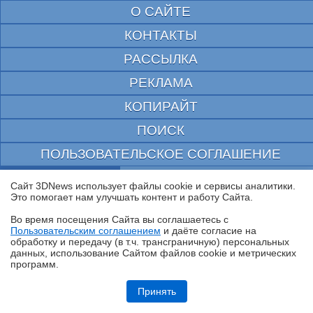
О САЙТЕ
КОНТАКТЫ
РАССЫЛКА
РЕКЛАМА
КОПИРАЙТ
ПОИСК
ПОЛЬЗОВАТЕЛЬСКОЕ СОГЛАШЕНИЕ
ЗАЩИЩЕНО CURATOR
Сайт 3DNews использует файлы cookie и сервисы аналитики.
Это помогает нам улучшать контент и работу Cайта.
© 1997—2026 Электронное периодическое издание "3ДНьюс" | Свидетельство о
регистрации СМИ Эл ФС 77-22224
Во время посещения Cайта вы соглашаетесь с
выдано Федеральной Службой по надзору за соблюдением законодательства в сфере
Пользовательским соглашением
и даёте согласие на
массовых коммуникаций и охране культурного наследия
✖
обработку и передачу (в т.ч. трансграничную) персональных
При цитировании документа ссылка на сайт с указанием автора обязательна. Полное
заимствование документа является нарушением
данных, использование Cайтом файлов cookie и метрических
российского и международного законодательства и возможно только с согласия
программ.
редакции 3DNews.
Обзор Midea VCR V15 EVO ULTRA: я просто хорошо убираю любое
помещение
Принять