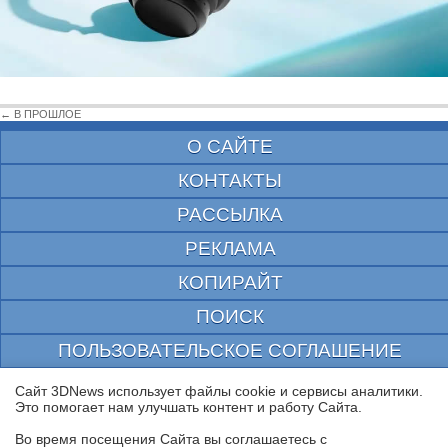
← В ПРОШЛОЕ
О САЙТЕ
КОНТАКТЫ
РАССЫЛКА
РЕКЛАМА
КОПИРАЙТ
ПОИСК
ПОЛЬЗОВАТЕЛЬСКОЕ СОГЛАШЕНИЕ
ЗАЩИЩЕНО CURATOR
Сайт 3DNews использует файлы cookie и сервисы аналитики.
Это помогает нам улучшать контент и работу Cайта.
© 1997—2026 Электронное периодическое издание "3ДНьюс" | Свидетельство о
регистрации СМИ Эл ФС 77-22224
Во время посещения Cайта вы соглашаетесь с
выдано Федеральной Службой по надзору за соблюдением законодательства в сфере