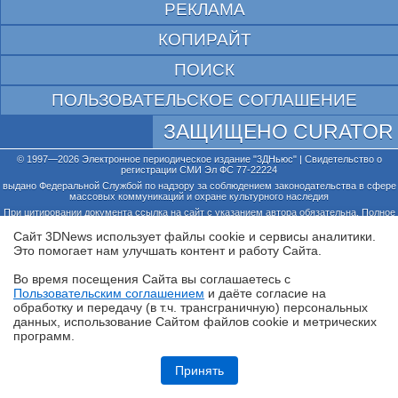
РЕКЛАМА
КОПИРАЙТ
ПОИСК
ПОЛЬЗОВАТЕЛЬСКОЕ СОГЛАШЕНИЕ
ЗАЩИЩЕНО CURATOR
© 1997—2026 Электронное периодическое издание "3ДНьюс" | Свидетельство о
регистрации СМИ Эл ФС 77-22224
выдано Федеральной Службой по надзору за соблюдением законодательства в сфере
массовых коммуникаций и охране культурного наследия
При цитировании документа ссылка на сайт с указанием автора обязательна. Полное
заимствование документа является нарушением
российского и международного законодательства и возможно только с согласия
Сайт 3DNews использует файлы cookie и сервисы аналитики.
редакции 3DNews.
Это помогает нам улучшать контент и работу Cайта.
Во время посещения Cайта вы соглашаетесь с
Пользовательским соглашением
и даёте согласие на
✖
обработку и передачу (в т.ч. трансграничную) персональных
данных, использование Cайтом файлов cookie и метрических
программ.
Ryzen и DDR5-6000 на чипах Samsung — G.Skill даёт добро
Принять