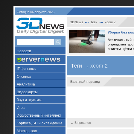
Сегодня 06 августа 2026
3DNews
Теги
xcom 2
Уборка без ко
Вертикальный 
определяет уро
очистки щётки 
Новости
Теги
→ xcom 2
IT-финансы
Offсянка
Быстрый переход
Аналитика
Видеокарты
Звук и акустика
Игры
Искусственный интеллект
← В прошлое
Корпуса, БП и охлаждение
Мастерская