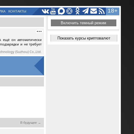
18+
ЛКА
КОНТАКТЫ
Включить темный режим
Показать курсы криптовалют
А ещё он автоматически
 подзарядки и не требует
echnology (Suzhou) Co.,Ltd.
В будущее →