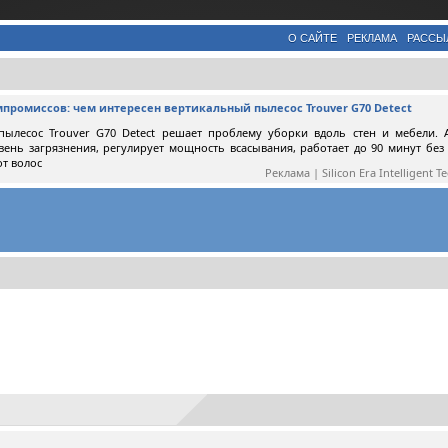
О САЙТЕ
РЕКЛАМА
РАССЫ
мпромиссов: чем интересен вертикальный пылесос Trouver G70 Detect
пылесос Trouver G70 Detect решает проблему уборки вдоль стен и мебели. 
вень загрязнения, регулирует мощность всасывания, работает до 90 минут без
от волос
Реклама | Silicon Era Intelligent T