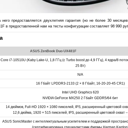
а него предоставляется двухлетняя гарантия (но не более 30 месяцев
F в предоставленной нам на тесты конфигурации составляет 98 990 ру
а
ASUS ZenBook Duo UX481F
l Core i7-10510U (Kaby Lake-U, 1,8 ГГц (с Turbo boost до 4,9 ГГц), 4 ядра/8 пот
25 Вт)
N/A
16 Гбайт LPDDR3-2133 (2 × 8 Гбайт, 16-20-20-45 CR1)
Intel UHD Graphics 620
NVIDIA GeForce MX250 2 Гбайт GDDR5/64 бит
14 дюймов, Full-HD 1920 × 1080 пикселей, IPS, расширенный цветовой ох
12,6 дюйма, 1920 × 515 пикселей, IPS, расширенный цветовой охват
ASUS SonicMaster с интеллектуальным усилителем и поддержкой пространс
(сертифицирована специалистами фирмы Harman Kardon