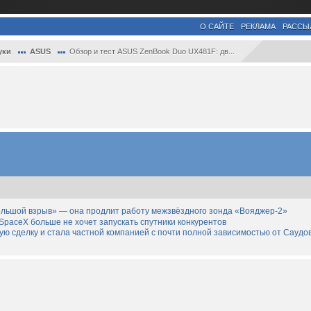
О САЙТЕ
РЕКЛАМА
РАССЫ
уки
ASUS
Обзор и тест ASUS ZenBook Duo UX481F: дв...
льшой взрыв» — она продлит работу межзвёздного зонда «Вояджер-2»
SpaceX больше не хочет запускать спутники конкурентов
дную сделку и стала частной компанией с почти полной зависимостью от Саудо