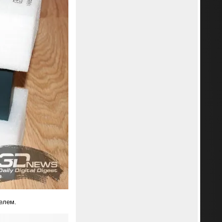
елем.