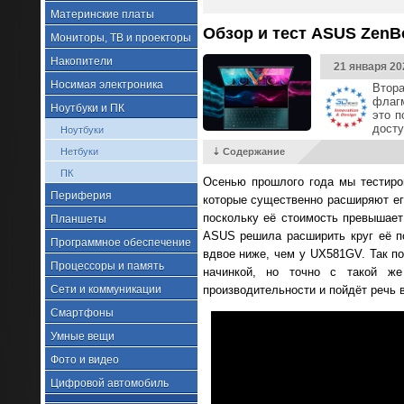
Материнские платы
Обзор и тест ASUS ZenB
Мониторы, ТВ и проекторы
Накопители
21 января 20
Носимая электроника
Втор
флагм
Ноутбуки и ПК
это п
досту
Ноутбуки
Нетбуки
⇣ Содержание
ПК
Осенью прошлого года мы тестир
Периферия
которые существенно расширяют ег
поскольку её стоимость превышает
Планшеты
ASUS решила расширить круг её п
Программное обеспечение
вдвое ниже, чем у UX581GV. Так п
Процессоры и память
начинкой, но точно с такой ж
Сети и коммуникации
производительности и пойдёт речь 
Смартфоны
Умные вещи
Фото и видео
Цифровой автомобиль