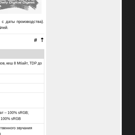
 с даты производства).
блей.
#
⇡
оков, кеш 8 Мбайт, TDP до
ват – 100% sRGB;
 – 100% sRGB
твенного звучания
)