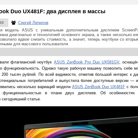
ook Duo UX481F: два дисплея в массы
Сергей Лепилов
20
ая модель ASUS с уникальным дополнительным дисплеем ScreenPa
ана диагональю и технологией основного экрана, а также несколько из
озволило вдвое снизить стоимость, а значит, теперь ноутбуки со втор
пными для массового пользователя
овали флагманский ноутбук
ASUS ZenBook Pro Duo UX581GV
, оснащё
о функциональность. Однако такую рабочую машину позволить себе м
 200 тысяч рублей. По всей видимости, отметив большой интерес к д
отенциальных потребителей и выпустила более доступные версии — и
оявились несколько вариаций модели
ASUS ZenBook Duo UX481F
с бол
е функциональностью в плане двух дисплеев. Об особенностях
в сегодняшней статье.