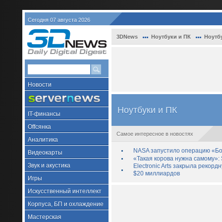
Сегодня 07 августа 2026
3DNews
Ноутбуки и ПК
Ноутб
Новости
Ноутбуки и ПК
IT-финансы
Offсянка
Самое интересное в новостях
Аналитика
NASA запустило операцию «Бо
Видеокарты
«Такая корова нужна самому»: 
Звук и акустика
Electronic Arts закрыла рекор
$20 миллиардов
Игры
Искусственный интеллект
Корпуса, БП и охлаждение
Мастерская