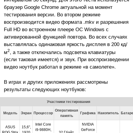
браузер Google Chrome актуальной на момент
тестирования версии. Во втором режиме
воспроизводится видео формата .mkv и разрешения
Full HD во встроенном плеере ОС Windows с
активированной функцией повтора. Во всех случаях
выставлялась одинаковая яркость дисплея в 200 кд/
2
м
, а также отключались подсветка клавиатуры
(если таковая имеется) и звук. При воспроизведении
видео ноутбук работал в режиме «в самолете».
В играх и других приложениях рассмотрены
результаты следующих ноутбуков:
Участники тестирования
Оперативная
Модель
Экран
Процессор
Графика
Накопитель
Батар
память
Intel Core
NVIDIA
ASUS
15,6'',
i9-9880H,
GeForce
ROG Strix
1920
32 Гбайт,