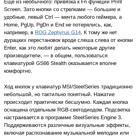
Еще из необычного: привязка к Fn функции Print
Screen. Зато кнопки со стрелками — большие и
удобные, левый Ctrl — мечта любого геймера, а
Home, PgUp, PgDn и End не потерялись, как,
например, в
ROG Zephyrus G14
. К тому же нет
дурацких перестановок вроде слеша слева от кнопки
Enter, как это любят делать некоторые другие
производители, — в общем, пользоваться
клавиатурой GS66 Stealth оказывается вполне
комфортно.
Ход кнопок у клавиатур MSI/SteelSeries традиционно
небольшой, но тактильно понятный. Нажатие
происходит практически бесшумно. Каждая кнопка
оснащена отдельным RGB-светодиодом. Подсветка
настраивается в программе SteelSeries Engine 3.
Поддерживаются различные визуальные эффекты,
включая распознавание музыкальной мелодии или