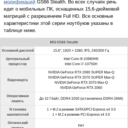
модификаций
GS66 Stealth. Во всех случаях речь
идет о мобильных ПК, оснащенных 15,6-дюймовой
матрицей с разрешением Full HD. Все основные
характеристики этой серии ноутбуков указаны в
таблице ниже.
MSI GS66 Stealth
Основной дисплей
15,6", 1920 × 1080, IPS, 240/300 Гц
Центральный
Intel Core i9-10980HK
процессор
Intel Core i7-10750H
NVIDIA GeForce RTX 2080 SUPER Max-Q
NVIDIA GeForce RTX 2070
SUPER
Max-Q
Видеокарта
NVIDIA GeForce RTX 2070 Max-Q
NVIDIA GeForce RTX 2060
Оперативная
До 32 Гбайт, DDR4-3200 (установлена
DDR4-2666
)
память
Установка
1 × M.2 в режиме SATA3/PCI Express x4 3.0
накопителей
1 × M.2 в режиме PCI Express x4 3.0
Оптический
Нет
привод