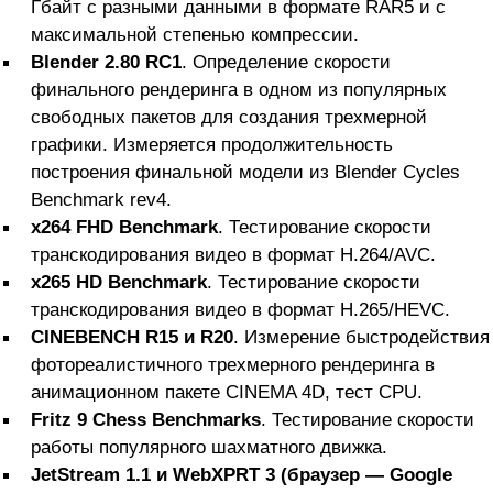
Гбайт с разными данными в формате RAR5 и с
максимальной степенью компрессии.
Blender 2.80
RC
1
. Определение скорости
финального рендеринга в одном из популярных
свободных пакетов для создания трехмерной
графики. Измеряется продолжительность
построения финальной модели из Blender Cycles
Benchmark rev4.
x264 FHD Benchmark
. Тестирование скорости
транскодирования видео в формат H.264/AVC.
x265 HD Benchmark
. Тестирование скорости
транскодирования видео в формат H.265/HEVC.
CINEBENCH R15 и
R
20
. Измерение быстродействия
фотореалистичного трехмерного рендеринга в
анимационном пакете CINEMA 4D, тест CPU.
Fritz 9 Chess Benchmarks
. Тестирование скорости
работы популярного шахматного движка.
JetStream 1.1 и
WebXPRT 3 (браузер
— Google