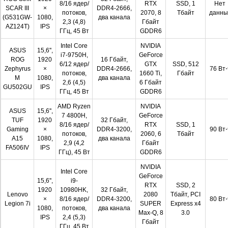
8/16 ядер/
RTX
SSD, 1
Нет
SCAR III
×
DDR4-2666,
потоков,
2070, 8
Тбайт
данны
(G531GW-
1080,
два канала
2,3 (4,8)
Гбайт
AZ124T)
IPS
ГГц, 45 Вт
GDDR6
Intel Core
NVIDIA
ASUS
15,6'',
i7-9750H,
GeForce
ROG
1920
16 Гбайт,
6/12 ядер/
GTX
SSD, 512
Zephyrus
×
DDR4-2666,
76 Вт⋅
потоков,
1660 Ti,
Гбайт
M
1080,
два канала
2,6 (4,5)
6 Гбайт
GU502GU
IPS
ГГц, 45 Вт
GDDR6
AMD Ryzen
NVIDIA
ASUS
15,6'',
7 4800H,
GeForce
TUF
1920
32 Гбайт,
8/16 ядер/
RTX
SSD, 1
Gaming
×
DDR4-3200,
90 Вт⋅
потоков,
2060, 6
Тбайт
A15
1080,
два канала
2,9 (4,2
Гбайт
FA506IV
IPS
ГГц), 45 Вт
GDDR6
NVIDIA
Intel Core
GeForce
15,6'',
i9-
RTX
SSD, 2
1920
10980HK,
32 Гбайт,
Lenovo
2080
Тбайт, PCI
×
8/16 ядер/
DDR4-3200,
80 Вт⋅
Legion 7i
SUPER
Express x4
1080,
потоков,
два канала
Max-Q, 8
3.0
IPS
2,4 (5,3)
Гбайт
ГГц, 45 Вт