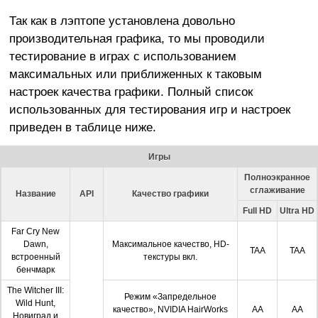
Так как в лэптопе установлена довольно
производительная графика, то мы проводили
тестирование в играх с использованием
максимальных или приближенных к таковым
настроек качества графики. Полный список
использованных для тестирования игр и настроек
приведен в таблице ниже.
Игры
Полноэкранное
сглаживание
Название
API
Качество графики
Full HD
Ultra HD
Far Cry New
Dawn,
Максимальное качество, HD-
TAA
TAA
встроенный
текстуры вкл.
бенчмарк
The Witcher III:
Режим «Запредельное
Wild Hunt,
качество», NVIDIA HairWorks
АА
АА
Новиград и