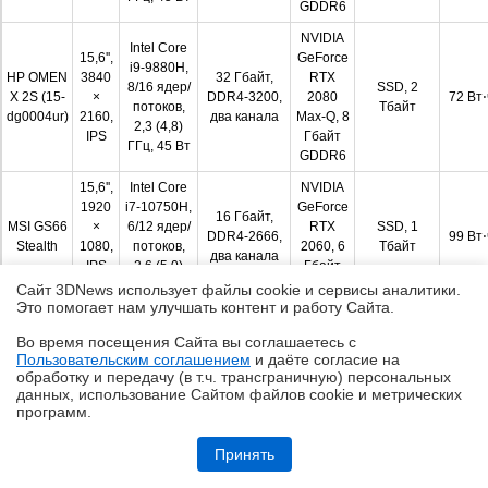
GDDR6
NVIDIA
Intel Core
15,6'',
GeForce
i9-9880H,
HP OMEN
3840
32 Гбайт,
RTX
8/16 ядер/
SSD, 2
X 2S (15-
×
DDR4-3200,
2080
72 Вт⋅
потоков,
Тбайт
dg0004ur)
2160,
два канала
Max-Q, 8
2,3 (4,8)
IPS
Гбайт
ГГц, 45 Вт
GDDR6
15,6'',
Intel Core
NVIDIA
1920
i7-10750H,
GeForce
16 Гбайт,
MSI GS66
×
6/12 ядер/
RTX
SSD, 1
DDR4-2666,
99 Вт⋅
Stealth
1080,
потоков,
2060, 6
Тбайт
два канала
IPS
2,6 (5,0)
Гбайт
(IGZO)
ГГц, 45 Вт
GDDR6
Сайт 3DNews использует файлы cookie и сервисы аналитики.
Это помогает нам улучшать контент и работу Cайта.
Дисплей и звук
#
⇡
Во время посещения Cайта вы соглашаетесь с
Пользовательским соглашением
и даёте согласие на
✖
обработку и передачу (в т.ч. трансграничную) персональных
Часть модификаций GS66 Stealth комплектуется
данных, использование Cайтом файлов cookie и метрических
программ.
300-герцевыми IPS-матрицами AUO B156HAN12.0,
Обзор складного смартфона HONOR Magic V6: избавление от
оснащенными антибликовым покрытием и
комплексов
Принять
поддерживающими разрешение Full HD. Однако