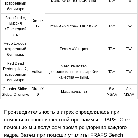
Макс. качество, DXR выкл.
TAA
TAA
встроенный
бенчмарк
Battlefield V,
DirectX
миссия
12
Режим «Ультра», DXR выкл.
TAA
TAA
«Последний
Тигр»
Metro Exodus,
встроенный
Режим «Ультра»
TAA
TAA
бенчмарк
Red Dead
Макс. качество,
Redemption 2,
Vulkan
дополнительные настройки
TAA
TAA
встроенный
качества — выкл.
бенчмарк
Counter-Strike:
DirectX
8 ×
8 ×
Макс. качество
Global Offensive
9
MSAA
MSAA
Производительность в играх определялась при
помощи хорошо известной программы FRAPS. С ее
помощью мы получаем время рендеринга каждого
кадра. Затем при помощи утилиты FRAFS Bench