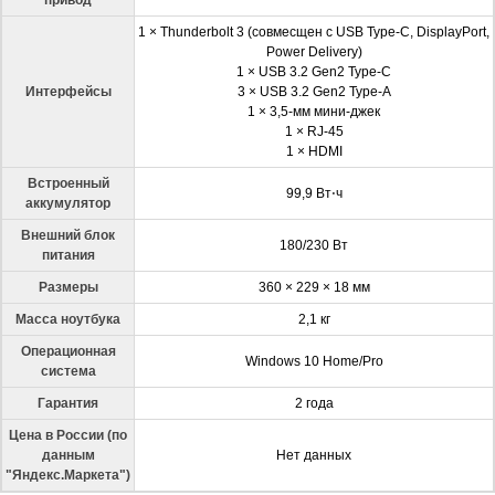
1 × Thunderbolt 3 (совмесщен с USB Type-C, DisplayPort,
Power Delivery)
1 × USB 3.2 Gen2 Type-C
Интерфейсы
3 × USB 3.2 Gen2 Type-A
1 × 3,5-мм мини-джек
1 × RJ-45
1 × HDMI
Встроенный
99,9 Вт⋅ч
аккумулятор
Внешний блок
180/230 Вт
питания
Размеры
360 × 229 × 18 мм
Масса ноутбука
2,1 кг
Операционная
Windows 10 Home/Pro
система
Гарантия
2 года
Цена в России (по
данным
Нет данных
"Яндекс.Маркета")