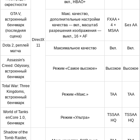
вкл., HBAO+
окрестности
GTA V,
Макс. качество,
встроенный
дополнительные настройки
FXAA +
бенчмарк
качества — вкл., масштаб
4 ×
Без АА
(последняя
разрешения изображения —
MSAA
сцена)
выкл., 16 × AF
DirectX
Dota 2, реплей
11
Максимальное качество
Вкл.
Вкл.
матча
Assassin's
Creed: Odyssey,
Режим «Самое высокое»
Высокое
Высокое
встроенный
бенчмарк
Total War: Three
Kingdoms,
Режим «Макс.»
TAA
TAA
встроенный
бенчмарк
World of Tanks
TSSAA
TSSAA
enCore 1.0,
Режим «Ультра»
HQ
HQ
бенчмарк
Shadow of the
Tomb Raider,