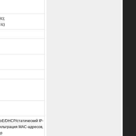
с);
/с)
PPoE/DHCP/статический IP-
 фильтрация MAC-адресов,
ер