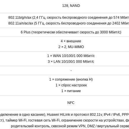
128, NAND
802.11b/g/n/ax (2,4 ГГц, скорость беспроводного соединения до 574 Мбит/
802.11a/n/ac/ax (5 ГГц, скорость беспроводного соединения до 2402 Мбит
6 Plus (теоретически обеспечивает скорость до 3000 Мбит/с)
4 × внешние
2 × 2, MU-MIMO
1 × WAN 10/100/1 000 Мбит/с
3 × LAN 10/100/1 000 Мбит/с
-
1 × сопряжение (кнопка H)
1 × сброс настроек
1 × питание
NFC
дключение в одно касание), Huawei HiLink и протокол 802.11v, IPv4 / IPv6, P
т), таймер Wi-Fi, гостевая сеть Wi-Fi, ограничение скорости на устройствах,
родительский контроль, сквозной режим VPN, DMZ / виртуальный серв