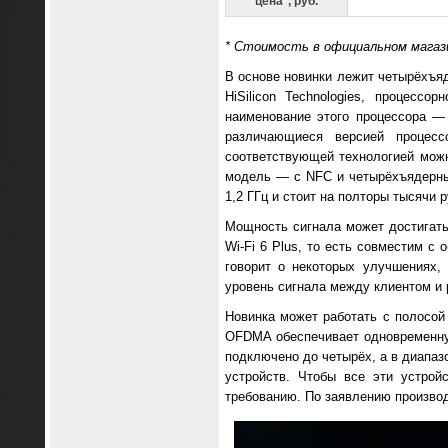
цена*, руб.
* Стоимость в официальном магази
В основе новинки лежит четырёхъяд
HiSilicon Technologies, процесс
наименование этого процессора —
различающиеся версией процес
соответствующей технологией можн
модель — с NFC и четырёхъядерны
1,2 ГГц и стоит на полторы тысячи 
Мощность сигнала может достигать
Wi-Fi 6 Plus, то есть совместим с
говорит о некоторых улучшениях, 
уровень сигнала между клиентом и 
Новинка может работать с полосой
OFDMA обеспечивает одновременную
подключено до четырёх, а в диапазо
устройств. Чтобы все эти устрой
требованию. По заявлению производ