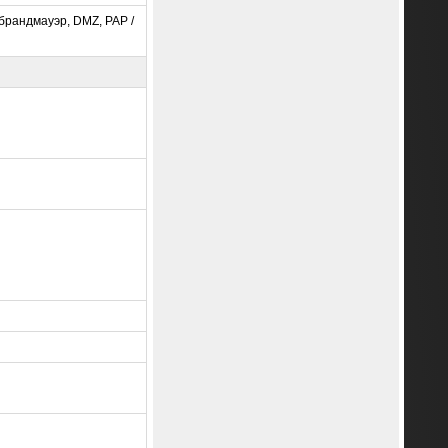
брандмауэр, DMZ, PAP /