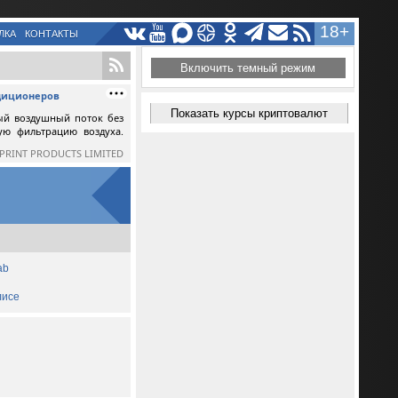
18+
ЛКА
КОНТАКТЫ
Включить темный режим
ндиционеров
Показать курсы криптовалют
ый воздушный поток без
ную фильтрацию воздуха.
SPRINT PRODUCTS LIMITED
ab
лисе