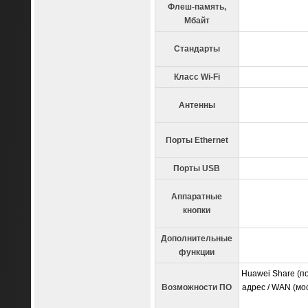
Флеш
-
память
,
Мбайт
Стандарты
Класс Wi-Fi
Антенны
Порты Ethernet
Порты USB
Аппаратные
кнопки
Дополнительные
функции
Huawei Share (по
Возможности ПО
адрес / WAN (мос