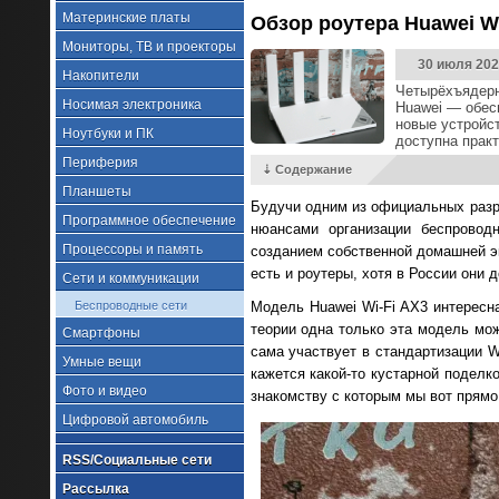
Материнские платы
Обзор роутера Huawei W
Мониторы, ТВ и проекторы
30 июля 202
Накопители
Четырёхъядерн
Носимая электроника
Huawei — обес
новые устройс
Ноутбуки и ПК
доступна прак
Периферия
⇣ Содержание
Планшеты
Будучи одним из официальных разра
Программное обеспечение
нюансами организации беспровод
Процессоры и память
созданием собственной домашней э
есть и роутеры, хотя в России они 
Сети и коммуникации
Беспроводные сети
Модель Huawei Wi-Fi AX3 интересна
теории одна только эта модель мо
Смартфоны
сама участвует в стандартизации W
Умные вещи
кажется какой-то кустарной поделк
Фото и видео
знакомству с которым мы вот прямо
Цифровой автомобиль
RSS/Социальные сети
Рассылка