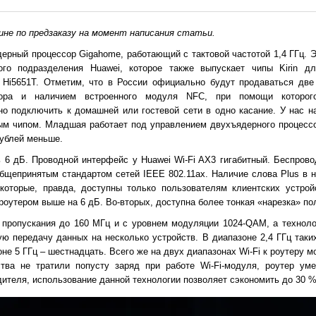
не по предзаказу на момент написания статьи.
ерный процессор Gigahome, работающий с тактовой частотой 1,4 ГГц. Э
орного подразделения Huawei, которое также выпускает чипы Kirin д
 Hi5651T. Отметим, что в России официально будут продаваться две 
сора и наличием встроенного модуля NFC, при помощи которо
о подключить к домашней или гостевой сети в одно касание. У нас н
м чипом. Младшая работает под управлением двухъядерного процессор
рублей меньше.
 6 дБ. Проводной интерфейс у Huawei Wi-Fi AX3 гигабитный. Беспрово
 общепринятым стандартом сетей IEEE 802.11ax. Наличие слова Plus в 
которые, правда, доступны только пользователям клиентских устрой
роутером выше на 6 дБ. Во-вторых, доступна более тонкая «нарезка» по
 пропускания до 160 МГц и с уровнем модуляции 1024-QAM, а технол
 передачу данных на несколько устройств. В диапазоне 2,4 ГГц таки
не 5 ГГц – шестнадцать. Всего же на двух диапазонах Wi-Fi к роутеру 
ства не тратили попусту заряд при работе Wi-Fi-модуля, роутер уме
ителя, использование данной технологии позволяет сэкономить до 30 %