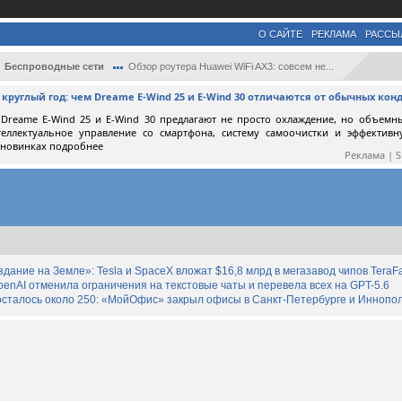
О САЙТЕ
РЕКЛАМА
РАССЫ
Беспроводные сети
Обзор роутера Huawei WiFi AX3: совсем не...
круглый год: чем Dreame E-Wind 25 и E-Wind 30 отличаются от обычных ко
Dreame E-Wind 25 и E-Wind 30 предлагают не просто охлаждение, но объемн
теллектуальное управление со смартфона, систему самоочистки и эффектив
 новинках подробнее
Реклама | 
дание на Земле»: Tesla и SpaceX вложат $16,8 млрд в мегазавод чипов TeraF
enAI отменила ограничения на текстовые чаты и перевела всех на GPT-5.6
осталось около 250: «МойОфис» закрыл офисы в Санкт-Петербурге и Иннопо