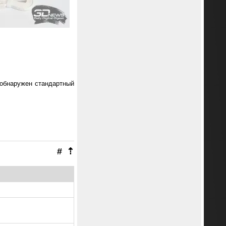
л обнаружен стандартный
#
⇡