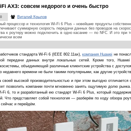
iFi AX3: совсем недорого и очень быстро
Виталий Крылов
0
ый процессор и технология Wi-Fi 6 Plus – новейшие продукты собственн
печивают суммарную скорость передачи данных без проводов на скорост
тва к роутеру можно подключить в одно касание — по NFC. И это при то
тически всем
ботчиков стандарта Wi-Fi 6 (IEEE 802.11ax),
компания Huawei
не понасл
ной передачи данных внутри локальных сетей. Кроме того, Huawei
косистемы, объединяющей различные клиентские устройства с доступом
до недавнего времени не были такими популярными, как другие устройств
 своей высокой производительностью и при этом выгодно отличается о
жет позволить компании почти мгновенно занять ощутимую долю рынка.
i-Fi 6, то и разработанный ею стандарт Wi-Fi 6 Plus, который поддерж
ой. Что представляет собой технология — разберём по ходу обзора роут
 сейчас и перейдём.