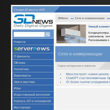
Сегодня 09 августа 2026
3DNews
Сети и коммуникации
Умный климат 
Кондиционеры 
сквозняков, ин
Рассказываем о
Новости
Сети и коммуникации
IT-финансы
Offсянка
Самое интересное в новостях
Аналитика
Маск построит «самое ценное з
Видеокарты
ChatGPT стал безлимитным: Op
Звук и акустика
От более тысячи сотрудников 
Игры
Искусственный интеллект
Корпуса, БП и охлаждение
Мастерская