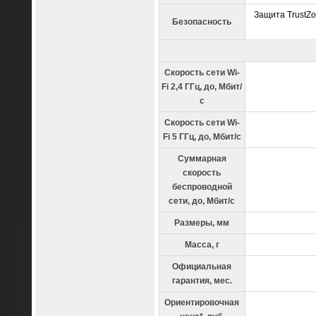
Защита TrustZo
Безопасность
Скорость сети Wi-
Fi 2,4 ГГц, до, Мбит/
с
Скорость сети Wi-
Fi 5 ГГц, до, Мбит/с
Суммарная
скорость
беспроводной
сети, до, Мбит/с
Размеры, мм
Масса, г
Официальная
гарантия, мес.
Ориентировочная