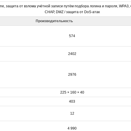
ne, защита от взлома учётной записи путём подбора логина и пароля, WPA3, 
CHAP, DMZ / защита от DoS-атак
Производительность
574
2402
2976
225 × 160 × 40
403
12
4 990