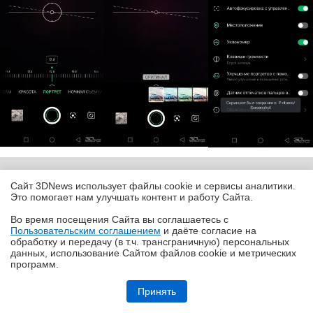
Интерфейс приложения камеры Infinix Note 10 Pro
Сайт 3DNews использует файлы cookie и сервисы аналитики.
Это помогает нам улучшать контент и работу Cайта.
Приложение камеры реализовано стандартным
Во время посещения Cайта вы соглашаетесь с
образом — горизонтальная карусель режимов.
Пользовательским соглашением
и даёте согласие на
✖
обработку и передачу (в т.ч. трансграничную) персональных
Список режимов также не вызывает больших
данных, использование Cайтом файлов cookie и метрических
вопросов, кроме разве что озвученного выше казуса
программ.
с портретным режимом и некоторыми трудностями
Обзор игрового Tandem WOLED-монитора ASUS ROG Strix OLED
XG27AQWMG: запланированный апгрейд
Принять
перевода — например, режим фотосъемки с