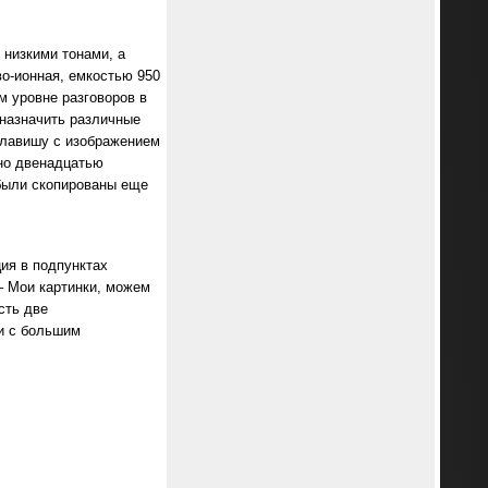
 низкими тонами, а
во-ионная, емкостью 950
м уровне разговоров в
 назначить различные
клавишу с изображением
ено двенадцатью
 были скопированы еще
ция в подпунктах
– Мои картинки, можем
сть две
ки с большим