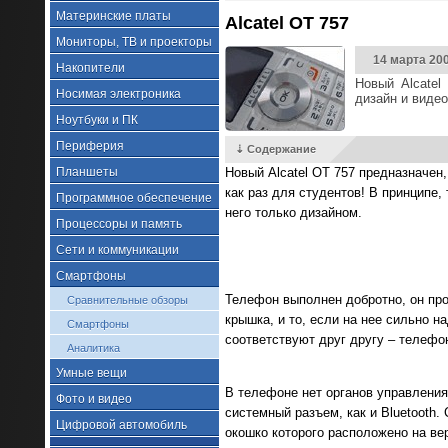
Материнские платы
Alcatel OT 757
Мониторы, ТВ и проекторы
14 марта 20
Накопители
Новый Alcatel
Носимая электроника
дизайн и видео
Ноутбуки и ПК
Периферия
⇣ Содержание
Планшеты
Новый Alcatel OT 757 предназначен
как раз для студентов! В принципе
Программное обеспечение
него только дизайном.
Процессоры и память
Сети и коммуникации
Смартфоны
Телефон выполнен добротно, он про
Сравнительные обзоры
крышка, и то, если на нее сильно н
Смартфоны
соответствуют друг другу – телефон
Аналитика
Умные вещи
В телефоне нет органов управления
Фото и видео
системный разъем, как и Bluetooth.
Цифровой автомобиль
окошко которого расположено на ве