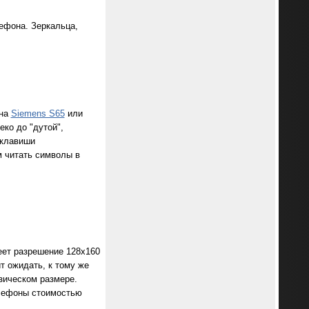
ефона. Зеркальца,
 на
Siemens S65
или
ко до "дутой",
-клавиши
м читать символы в
еет разрешение 128х160
т ожидать, к тому же
зическом размере.
елефоны стоимостью