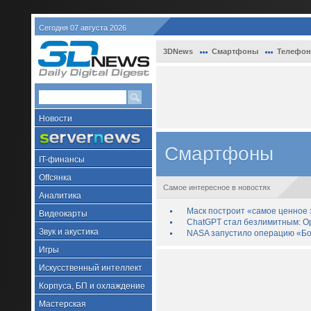
Сегодня 07 августа 2026
3DNews
Смартфоны
Телефо
Новости
Смартфоны
IT-финансы
Offсянка
Самое интересное в новостях
Аналитика
Маск построит «самое ценное з
Видеокарты
ChatGPT стал безлимитным: Op
Звук и акустика
NASA запустило операцию «Бо
Игры
Искусственный интеллект
Корпуса, БП и охлаждение
Мастерская