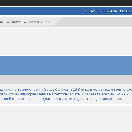
О САЙТЕ
РЕКЛАМА
РАССЫ
ны
Alcatel
Alcatel OT 757
дание на Земле»: Tesla и SpaceX вложат $16,8 млрд в мегазавод чипов TeraF
enAI отменила ограничения на текстовые чаты и перевела всех на GPT-5.6
льшой взрыв» — она продлит работу межзвёздного зонда «Вояджер-2»