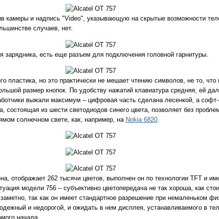
в камеры и надпись "Video", указывающую на скрытые возможности тел
льшинстве случаев, нет.
я зарядника, есть еще разъем для подключения головной гарнитуры.
о пластика, но это практически не мешает чтению символов, не то, что
льшой размер кнопок. По удобству нажатий клавиатура средняя, ей дале
аботчики выжали максимум – цифровая часть сделана лесенкой, а софт
, состоящая из шести светодиодов синего цвета, позволяет без пробле
рямом солнечном свете, как, например, на
Nokia 6820
.
а, отображает 262 тысячи цветов, выполнен он по технологии TFT и им
туация модели 756 – субъективно цветопередача не так хороша, как стои
 заметно, так как он имеет стандартное разрешение при немаленьком фи
одежный и недорогой, и ожидать в нем дисплея, устанавливаемого в т
амого начала.