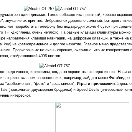
едусмотрен один динамик. Голос собеседника приятный, хорошо окрашен
е", звучание их приятно. Виброзвонок довольно сильный. Батарея литие
зволяет проработать телефону без подзарядки около 4 суток при средне
го TFT-дисплеем, очень неплохо. На разные клавиши клавиатуры можно
ыре направления клавиши навигации, на цифровые клавиши, а также на 
al key) на кратковременное и долгое нажатие. Главное меню представл
ками. Прорисовка их не очень хорошая, очевидно, что их изображения
экран, отображающий 4096 цветов.
е ряда иконок, и режимом, когда на экране только одна из них. Навига
к и в горизонтальном направлениях, например, зайдя в меню Фото/видео 
х "изображения", "фото" и "весь список".
Игры и приложения
. Здесь е
Tale (прикольная двухмерная бродилка) и Speed Devils (интересные гон
чень интересно).