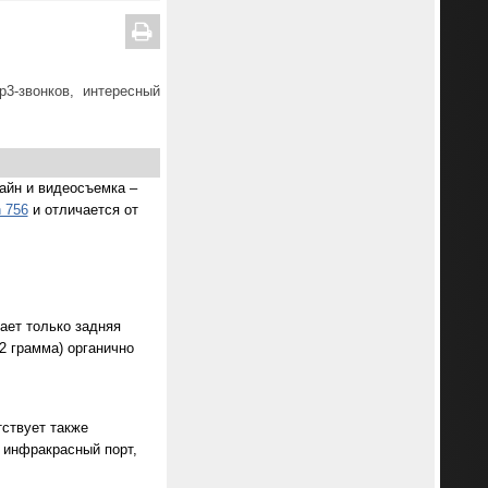
3-звонков, интересный
айн и видеосъемка –
h 756
и отличается от
ает только задняя
2 грамма) органично
тствует также
о инфракрасный порт,