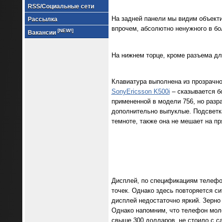
RSS/Социальные сети
На задней панели мы видим объекти
Рассылка
впрочем, абсолютно ненужного в бо
[NEW!]
Вакансии
На нижнем торце, кроме разъема дл
Клавиатура выполнена из прозрачног
SonyEricsson K500i
– сказывается бо
примененной в модели 756, но разр
дополнительно выпуклые. Подсветка
темноте, также она не мешает на п
Дисплей, по спецификациям телефон
точек. Однако здесь повторяется си
дисплей недостаточно яркий. Зерно
Однако напомним, что телефон мол
свыше 300 долларов, не стоило с с