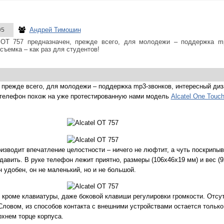
Андрей Тимошин
05
 OT 757 предназначен, прежде всего, для молодежи – поддержка mp
съемка – как раз для студентов!
, прежде всего, для молодежи – поддержка mp3-звонков, интересный диз
, телефон похож на уже протестированную нами модель
Alcatel One Touc
изводит впечатление целостности – ничего не люфтит, а чуть поскрипыв
адавить. В руке телефон лежит приятно, размеры (106х46х19 мм) и вес (9
 удобен, он не маленький, но и не большой.
 кроме клавиатуры, даже боковой клавиши регулировки громкости. Отсу
 Словом, из способов контакта с внешними устройствами остается тольк
рхнем торце корпуса.