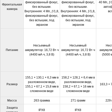
фиксированный фокус,
фиксированный фокус,
40 Мп, ƒ
Фронтальная
без вспышки.
без вспышки.
автоф
камера
Внутренняя: 4 Мп, ƒ/1,8,
Внутренняя: 4 Мп, ƒ/1,8,
вс
фиксированный фокус,
фиксированный фокус,
без вспышки, под
без вспышки, под
экраном
экраном
Несъемный
Несъемный
Нес
Питание
аккумулятор: 16,72 Вт·ч
аккумулятор: 16,72 Вт·ч
аккумуля
(4400 мА·ч, 3,8 В)
(4400 мА·ч, 3,8 В)
(5000 м
155,1 × 130,1 × 6,3 мм в
158,2 × 128,1 × 6,4 мм в
разложенном виде,
разложенном виде,
Размер
163,3 × 
155,1 × 67,1 × 15,8 мм в
158,2 × 67,1 × 16 мм в
сложенном виде
сложенном виде
Масса
263 грамма
271 грамм
229 
Защита
IPX8
IPX8