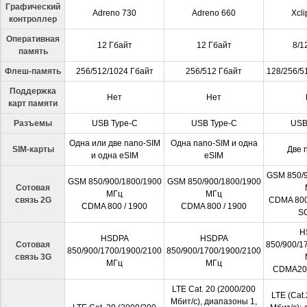
Графический
Adreno 730
Adreno 660
Xcl
контроллер
Оперативная
12 Гбайт
12 Гбайт
8/1
память
Флеш-память
256/512/1024 Гбайт
256/512 Гбайт
128/256/5
Поддержка
Нет
Нет
карт памяти
Разъемы
USB Type-C
USB Type-C
USB
Одна или две nano-SIM
Одна nano-SIM и одна
SIM-карты
Две 
и одна eSIM
eSIM
GSM 850/9
GSM 850/900/1800/1900
GSM 850/900/1800/1900
Сотовая
МГц
МГц
связь 2G
CDMA 800 
CDMA 800 / 1900
CDMA 800 / 1900
S
H
HSDPA
HSDPA
Сотовая
850/900/1
850/900/1700/1900/2100
850/900/1700/1900/2100
связь 3G
МГц
МГц
CDMA20
LTE Cat. 20 (2000/200
LTE (Cat
Мбит/с), диапазоны 1,