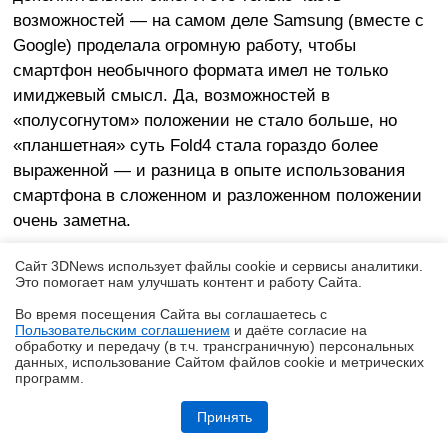
возможностей — на самом деле Samsung (вместе с
Google) проделала огромную работу, чтобы
смартфон необычного формата имел не только
имиджевый смысл. Да, возможностей в
«полусогнутом» положении не стало больше, но
«планшетная» суть Fold4 стала гораздо более
выраженной — и разница в опыте использования
смартфона в сложенном и разложенном положении
очень заметна.
Сайт 3DNews использует файлы cookie и сервисы аналитики.
Это помогает нам улучшать контент и работу Cайта.
Во время посещения Cайта вы соглашаетесь с
Пользовательским соглашением
и даёте согласие на
✖
обработку и передачу (в т.ч. трансграничную) персональных
данных, использование Cайтом файлов cookie и метрических
программ.
Ryzen и двухранговая DDR5: проверяем комплект G.Skill Trident Z5
Royal DDR5-6400 CL32 64GB
Принять