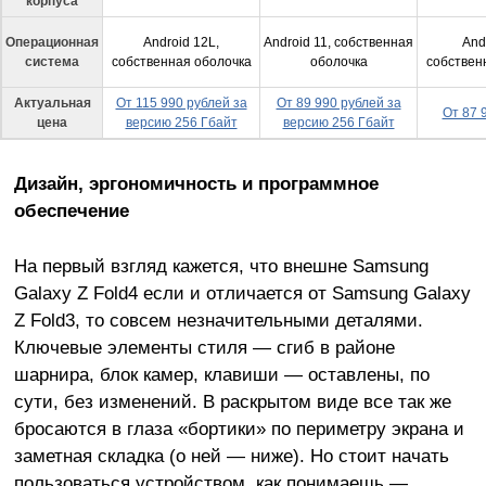
корпуса
Операционная
Android 12L,
Android 11, собственная
And
система
собственная оболочка
оболочка
собствен
Актуальная
От 115 990 рублей за
От 89 990 рублей за
От 87 
цена
версию 256 Гбайт
версию 256 Гбайт
Дизайн, эргономичность и программное
обеспечение
На первый взгляд кажется, что внешне Samsung
Galaxy Z Fold4 если и отличается от Samsung Galaxy
Z Fold3, то совсем незначительными деталями.
Ключевые элементы стиля — сгиб в районе
шарнира, блок камер, клавиши — оставлены, по
сути, без изменений. В раскрытом виде все так же
бросаются в глаза «бортики» по периметру экрана и
заметная складка (о ней — ниже). Но стоит начать
пользоваться устройством, как понимаешь —