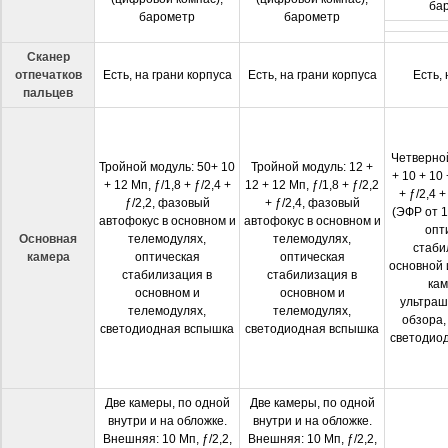
ба
барометр
барометр
Сканер
отпечатков
Есть, на грани корпуса
Есть, на грани корпуса
Есть,
пальцев
Четверной
Тройной модуль: 50+ 10
Тройной модуль: 12 +
+ 10 + 10 
+ 12 Мп, ƒ/1,8 + ƒ/2,4 +
12 + 12 Мп, ƒ/1,8 + ƒ/2,2
+ ƒ/2,4 +
ƒ/2,2, фазовый
+ ƒ/2,4, фазовый
(ЭФР от 1
автофокус в основном и
автофокус в основном и
опт
Основная
телемодулях,
телемодулях,
стаби
камера
оптическая
оптическая
основной 
стабилизация в
стабилизация в
кам
основном и
основном и
ультраш
телемодулях,
телемодулях,
обзора,
светодиодная вспышка
светодиодная вспышка
светодио
Две камеры, по одной
Две камеры, по одной
внутри и на обложке.
внутри и на обложке.
Внешняя: 10 Мп, ƒ/2,2,
Внешняя: 10 Мп, ƒ/2,2,