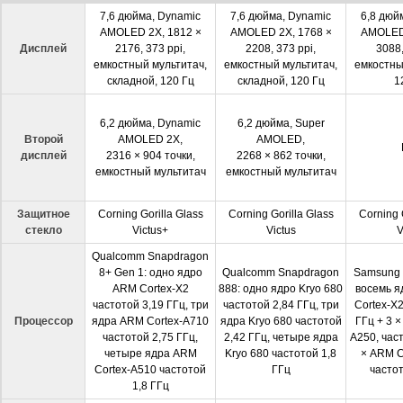
7,6 дюйма, Dynamic
7,6 дюйма, Dynamic
6,8 дюй
AMOLED 2X, 1812 ×
AMOLED 2X, 1768 ×
AMOLED 
Дисплей
2176, 373 ppi,
2208, 373 ppi,
3088,
емкостный мультитач,
емкостный мультитач,
емкостны
складной, 120 Гц
складной, 120 Гц
1
6,2 дюйма, Dynamic
6,2 дюйма, Super
Второй
AMOLED 2X,
AMOLED,
дисплей
2316 × 904 точки,
2268 × 862 точки,
емкостный мультитач
емкостный мультитач
Защитное
Corning Gorilla Glass
Corning Gorilla Glass
Corning 
стекло
Victus+
Victus
V
Qualcomm Snapdragon
8+ Gen 1: одно ядро
Qualcomm Snapdragon
Samsung 
ARM Cortex-X2
888: одно ядро Kryo 680
восемь я
частотой 3,19 ГГц, три
частотой 2,84 ГГц, три
Cortex-X2
Процессор
ядра ARM Cortex-A710
ядра Kryo 680 частотой
ГГц + 3 
частотой 2,75 ГГц,
2,42 ГГц, четыре ядра
A250, част
четыре ядра ARM
Kryo 680 частотой 1,8
× ARM C
Cortex-A510 частотой
ГГц
частот
1,8 ГГц