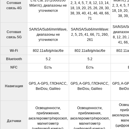
LTE Cat. 20 (2000/200
Мбит/с): 
Сотовая
2, 3, 4, 5, 7, 8, 12, 13, 14,
Мбит/с), диапазоны не
2, 3, 4, 5, 
связь 4G
18, 19, 20, 25, 26, 28, 30,
уточняются
18, 19, 20,
38, 39, 40, 41, 46, 48, 66,
38, 39,
71
SA/NSA/S
SA/NSA/Sub6/mmWave,
SA/NSA/Sub6/mmWave:
Сотовая
диапазоны 
диапазоны не
2, 5, 25, 41, 66, 71, 260,
связь 5G
8, 12, 20, 
уточняются
261
41, 66,
Wi-Fi
802.11a/b/g/n/ac/6e
802.11a/b/g/n/ac/6e
802.11a
Bluetooth
5.2
5.2
NFC
Есть
Есть
GPS, A-GPS, ГЛОНАСС,
GPS, A-GPS, ГЛОНАСС,
GPS, A-G
Навигация
BeiDou, Galileo
BeiDou, Galileo
BeiDo
Освещ
Освещенности,
Освещенности,
приб
приближения,
приближения,
акселером
акселерометр/гироскоп,
акселерометр/гироскоп,
магн
Датчики
магнитометр
магнитометр
(цифров
(цифровой компас),
(цифровой компас),