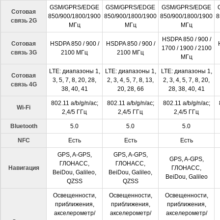
GSM/GPRS/EDGE
GSM/GPRS/EDGE
GSM/GPRS/EDGE
Сотовая
850/900/1800/1900
850/900/1800/1900
850/900/1800/1900
8
связь 2G
МГц
МГц
МГц
HSDPA 850 / 900 /
Сотовая
HSDPA 850 / 900 /
HSDPA 850 / 900 /
1700 / 1900 / 2100
связь 3G
2100 МГц
2100 МГц
МГц
LTE: диапазоны 1,
LTE: диапазоны 1,
LTE: диапазоны 1,
Сотовая
3, 5, 7, 8, 20, 28,
2, 3, 4, 5, 7, 8, 13,
2, 3, 4, 5, 7, 8, 20,
связь 4G
38, 40, 41
20, 28, 66
28, 38, 40, 41
802.11 a/b/g/n/ac;
802.11 a/b/g/n/ac;
802.11 a/b/g/n/ac;
Wi-Fi
2,4/5 ГГц
2,4/5 ГГц
2,4/5 ГГц
Bluetooth
5.0
5.0
5.0
NFC
Есть
Есть
Есть
GPS, A-GPS,
GPS, A-GPS,
GPS, A-GPS,
ГЛОНАСС,
ГЛОНАСС,
Навигация
ГЛОНАСС,
BeiDou, Galileo,
BeiDou, Galileo,
BeiDou, Galileo
QZSS
QZSS
Освещенности,
Освещенности,
Освещенности,
приближения,
приближения,
приближения,
акселерометр/
акселерометр/
акселерометр/