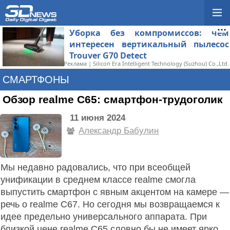
Уборка без компромиссов: чем
интересен вертикальный пылесос
Trouver G70 Detect
Реклама | Silicon Era Intelligent Technology (Suzhou) Co.,Ltd.
СМАРТФОНЫ
Обзор realme C65: смартфон-трудоголик
11 июня 2024
Александр Бабулин
Мы недавно радовались, что при всеобщей
унификации в среднем классе realme смогла
выпустить смартфон с явным акцентом на камере —
речь о realme C67. Но сегодня мы возвращаемся к
идее предельно универсального аппарата. При
близкой цене realme C65 словно бы не имеет ярко