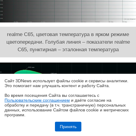
realme C65, цветовая температура в ярком режиме
цветопередачи. Голубая линия – показатели realme
C65, пунктирная – эталонная температура
Сайт 3DNews использует файлы cookie и сервисы аналитики.
Это помогает нам улучшать контент и работу Cайта.
Во время посещения Cайта вы соглашаетесь с
Пользовательским соглашением
и даёте согласие на
✖
обработку и передачу (в т.ч. трансграничную) персональных
данных, использование Cайтом файлов cookie и метрических
программ.
realme P4, realme P4x и realme P4 Lite: заход в ту же реку, но с
другого берега
Принять