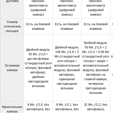
Датчики
гироскоп,
гироскоп,
гироскоп,
магнитометр
магнитометр
магнитометр
(цифровой
(цифровой
(цифровой
компас)
компас)
компас)
Сканер
Есть, на боковой
Есть, на боковой
Есть, на боковой
отпечатков
клавише
клавише
клавише
пальцев
Тройной модуль:
Двойной модуль:
50 Мп, ƒ/1,6 + 2
Двойной модуль:
108 Мп, ƒ/1,8 + 2
Мп, ƒ/2,4 + 0,08 Мп
50 Мп, ƒ/1,8 +
Мп (стандартный
(стандартный угол
(
датчик-фликер
угол обзора +
обзора + макро +
(стандартный угол
Основная
вспомогательный
вспомогательный
обзора), фазовый
камера
модуль), фазовый
модуль), фазовый
автофокус,
автофокус,
автофокус на
двойная
одинарная
главной камере,
светодиодная
светодиодная
четверная
вспышка
вспышка
светодиодная
вспышка
8 Мп, ƒ/2,0, без
8 Мп, ƒ/2,1, без
32 Мп, ƒ/2,2, без
Фронтальная
автофокуса, без
автофокуса, без
автофокуса,
камера