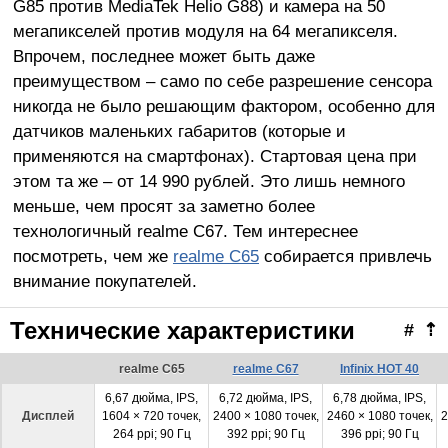
G85 против MediaTek Helio G88) и камера на 50
мегапикселей против модуля на 64 мегапикселя.
Впрочем, последнее может быть даже
преимуществом – само по себе разрешение сенсора
никогда не было решающим фактором, особенно для
датчиков маленьких габаритов (которые и
применяются на смартфонах). Стартовая цена при
этом та же – от 14 990 рублей. Это лишь немного
меньше, чем просят за заметно более
технологичный realme C67. Тем интереснее
посмотреть, чем же
realme C65
собирается привлечь
внимание покупателей.
Технические характеристики
#
⇡
realme C65
realme C67
Infinix HOT 40
6,67 дюйма, IPS,
6,72 дюйма, IPS,
6,78 дюйма, IPS,
Дисплей
1604 × 720 точек,
2400 × 1080 точек,
2460 × 1080 точек,
2
264 ppi; 90 Гц
392 ppi; 90 Гц
396 ppi; 90 Гц