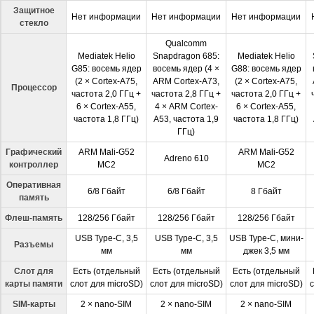
Защитное
Нет информации
Нет информации
Нет информации
стекло
Qualcomm
Mediatek Helio
Snapdragon 685:
Mediatek Helio
G85: восемь ядер
восемь ядер (4 ×
G88: восемь ядер
(2 × Cortex-A75,
ARM Cortex-A73,
(2 × Cortex-A75,
Процессор
частота 2,0 ГГц +
частота 2,8 ГГц +
частота 2,0 ГГц +
6 × Cortex-A55,
4 × ARM Cortex-
6 × Cortex-A55,
частота 1,8 ГГц)
A53, частота 1,9
частота 1,8 ГГц)
ГГц)
Графический
ARM Mali-G52
ARM Mali-G52
Adreno 610
контроллер
MC2
MC2
Оперативная
6/8 Гбайт
6/8 Гбайт
8 Гбайт
память
Флеш-память
128/256 Гбайт
128/256 Гбайт
128/256 Гбайт
USB Type-C, 3,5
USB Type-C, 3,5
USB Type-C, мини-
Разъемы
мм
мм
джек 3,5 мм
Слот для
Есть (отдельный
Есть (отдельный
Есть (отдельный
карты памяти
слот для microSD)
слот для microSD)
слот для microSD)
с
SIM-карты
2 × nano-SIM
2 × nano-SIM
2 × nano-SIM