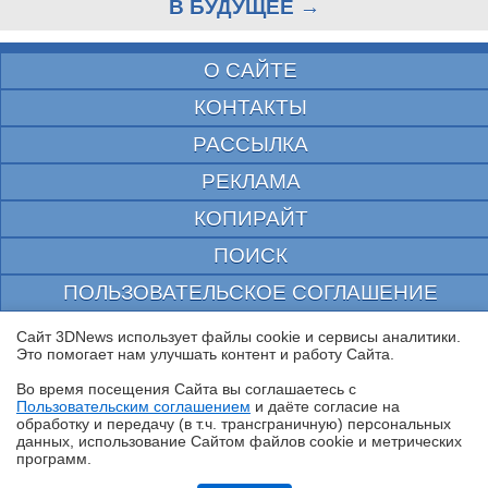
В БУДУЩЕЕ →
О САЙТЕ
КОНТАКТЫ
РАССЫЛКА
РЕКЛАМА
КОПИРАЙТ
ПОИСК
ПОЛЬЗОВАТЕЛЬСКОЕ СОГЛАШЕНИЕ
ЗАЩИЩЕНО CURATOR
Сайт 3DNews использует файлы cookie и сервисы аналитики.
Это помогает нам улучшать контент и работу Cайта.
© 1997—2026 Электронное периодическое издание "3ДНьюс" | Свидетельство о
регистрации СМИ Эл ФС 77-22224
Во время посещения Cайта вы соглашаетесь с
выдано Федеральной Службой по надзору за соблюдением законодательства в сфере
Пользовательским соглашением
и даёте согласие на
массовых коммуникаций и охране культурного наследия
✖
обработку и передачу (в т.ч. трансграничную) персональных
При цитировании документа ссылка на сайт с указанием автора обязательна. Полное
данных, использование Cайтом файлов cookie и метрических
заимствование документа является нарушением
российского и международного законодательства и возможно только с согласия
программ.
редакции 3DNews.
Обзор смартфона HUAWEI Pura 90s Pro: компактный флагман по