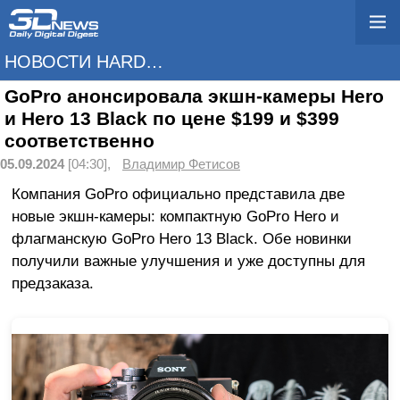
НОВОСТИ HARDWARE
GoPro анонсировала экшн-камеры Hero
и Hero 13 Black по цене $199 и $399
соответственно
05.09.2024
[04:30],
Владимир Фетисов
Компания GoPro официально представила две
новые экшн-камеры: компактную GoPro Hero и
флагманскую GoPro Hero 13 Black. Обе новинки
получили важные улучшения и уже доступны для
предзаказа.