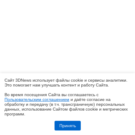
Сайт 3DNews использует файлы cookie и сервисы аналитики.
Это помогает нам улучшать контент и работу Cайта.
Во время посещения Cайта вы соглашаетесь с
Пользовательским соглашением
и даёте согласие на
✖
обработку и передачу (в т.ч. трансграничную) персональных
данных, использование Cайтом файлов cookie и метрических
программ.
Обзор планшета HUAWEI MatePad Pro Max: на все деньги
Принять