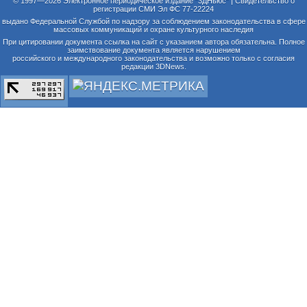
© 1997—2026 Электронное периодическое издание "3ДНьюс" | Свидетельство о
регистрации СМИ Эл ФС 77-22224
выдано Федеральной Службой по надзору за соблюдением законодательства в сфере
массовых коммуникаций и охране культурного наследия
При цитировании документа ссылка на сайт с указанием автора обязательна. Полное
заимствование документа является нарушением
российского и международного законодательства и возможно только с согласия
редакции 3DNews.