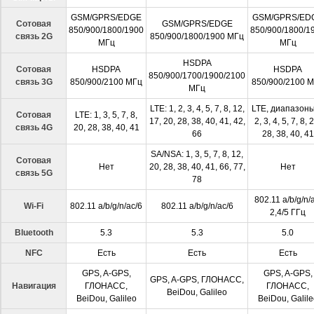
GSM/GPRS/EDGE
GSM/GPRS/ED
Сотовая
GSM/GPRS/EDGE
850/900/1800/1900
850/900/1800/1
связь 2G
850/900/1800/1900 МГц
МГц
МГц
HSDPA
Сотовая
HSDPA
HSDPA
850/900/1700/1900/2100
связь 3G
850/900/2100 МГц
850/900/2100 
МГц
LTE: 1, 2, 3, 4, 5, 7, 8, 12,
LTE, диапазоны
Сотовая
LTE: 1, 3, 5, 7, 8,
17, 20, 28, 38, 40, 41, 42,
2, 3, 4, 5, 7, 8, 
связь 4G
20, 28, 38, 40, 41
66
28, 38, 40, 41
SA/NSA: 1, 3, 5, 7, 8, 12,
Сотовая
Нет
20, 28, 38, 40, 41, 66, 77,
Нет
связь 5G
78
802.11 a/b/g/n/a
Wi-Fi
802.11 a/b/g/n/ac/6
802.11 a/b/g/n/ac/6
2,4/5 ГГц
Bluetooth
5.3
5.3
5.0
NFC
Есть
Есть
Есть
GPS, A-GPS,
GPS, A-GPS,
GPS, A-GPS, ГЛОНАСС,
Навигация
ГЛОНАСС,
ГЛОНАСС,
BeiDou, Galileo
BeiDou, Galileo
BeiDou, Galile