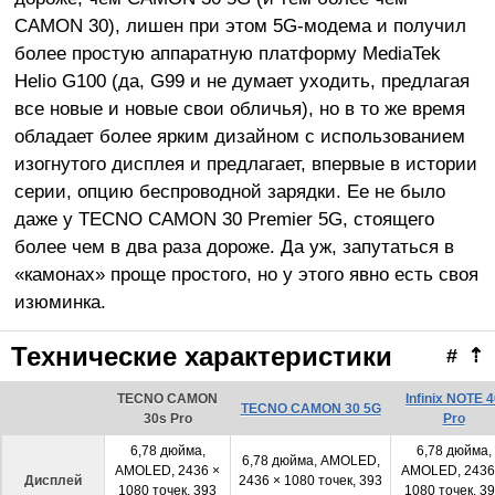
CAMON 30), лишен при этом 5G-модема и получил
более простую аппаратную платформу MediaTek
Helio G100 (да, G99 и не думает уходить, предлагая
все новые и новые свои обличья), но в то же время
обладает более ярким дизайном с использованием
изогнутого дисплея и предлагает, впервые в истории
серии, опцию беспроводной зарядки. Ее не было
даже у TECNO CAMON 30 Premier 5G, стоящего
более чем в два раза дороже. Да уж, запутаться в
«камонах» проще простого, но у этого явно есть своя
изюминка.
Технические характеристики
#
⇡
TECNO CAMON
Infinix NOTE 
TECNO CAMON 30 5G
30s Pro
Pro
6,78 дюйма,
6,78 дюйма,
6,78 дюйма, AMOLED,
AMOLED, 2436 ×
AMOLED, 2436
Дисплей
2436 × 1080 точек, 393
1080 точек, 393
1080 точек, 3