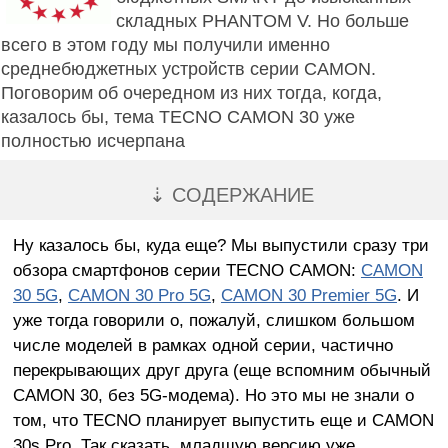
складных PHANTOM V. Но больше
всего в этом году мы получили именно
среднебюджетных устройств серии CAMON.
Поговорим об очередном из них тогда, когда,
казалось бы, тема TECNO CAMON 30 уже
полностью исчерпана
⇣ СОДЕРЖАНИЕ
Ну казалось бы, куда еще? Мы выпустили сразу три
обзора смартфонов серии TECNO CAMON:
CAMON
30 5G
,
CAMON 30 Pro 5G
,
CAMON 30 Premier 5G
. И
уже тогда говорили о, пожалуй, слишком большом
числе моделей в рамках одной серии, частично
перекрывающих друг друга (еще вспомним обычный
CAMON 30, без 5G-модема). Но это мы не знали о
том, что TECNO планирует выпустить еще и CAMON
30s Pro. Так сказать, младшую версию уже