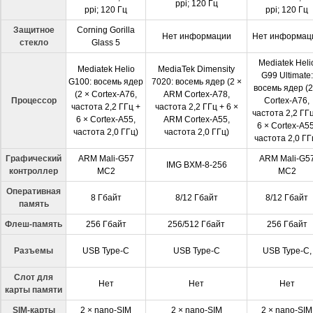
ppi; 120 Гц
ppi; 120 Гц
ppi; 120 Гц
Защитное
Corning Gorilla
Нет информации
Нет информац
стекло
Glass 5
Mediatek Heli
Mediatek Helio
MediaTek Dimensity
G99 Ultimate:
G100: восемь ядер
7020: восемь ядер (2 ×
восемь ядер (2
(2 × Cortex-A76,
ARM Cortex-A78,
Процессор
Cortex-A76,
частота 2,2 ГГц +
частота 2,2 ГГц + 6 ×
частота 2,2 ГГ
6 × Cortex-A55,
ARM Cortex-A55,
6 × Cortex-A55
частота 2,0 ГГц)
частота 2,0 ГГц)
частота 2,0 ГГ
Графический
ARM Mali-G57
ARM Mali-G5
IMG BXM-8-256
контроллер
MC2
MC2
Оперативная
8 Гбайт
8/12 Гбайт
8/12 Гбайт
память
Флеш-память
256 Гбайт
256/512 Гбайт
256 Гбайт
Разъемы
USB Type-C
USB Type-C
USB Type-C,
Слот для
Нет
Нет
Нет
карты памяти
SIM-карты
2 × nano-SIM
2 × nano-SIM
2 × nano-SIM