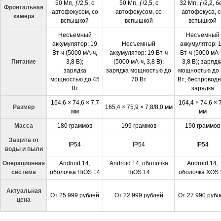
50 Мп, ƒ/2,5, с
50 Мп, ƒ/2,5, с
32 Мп, ƒ/2,2, б
Фронтальная
автофокусом, со
автофокусом, со
автофокуса, с
камера
вспышкой
вспышкой
вспышкой
Несъемный
Несъемный
аккумулятор: 19
Несъемный
аккумулятор: 
Вт·ч (5000 мА·ч,
аккумулятор: 19 Вт·ч
Вт·ч (5000 мА·
Питание
3,8 В);
(5000 мА·ч, 3,8 В);
3,8 В); зарядк
зарядка
зарядка мощностью до
мощностью до 
мощностью до 45
70 Вт
Вт; беспровод
Вт
зарядка
164,6 × 74,6 × 7,7
164,4 × 74,6 × 
Размер
165,4 × 75,9 × 7,8/8,0 мм
мм
мм
Масса
180 граммов
199 граммов
190 граммов
Защита от
IP54
IP54
IP54
воды и пыли
Операционная
Android 14,
Android 14, оболочка
Android 14,
система
оболочка HiOS 14
HiOS 14
оболочка XOS 
Актуальная
От 25 999 рублей
От 22 999 рублей
От 27 990 рубл
цена