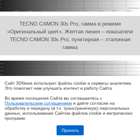
TECNO CAMON 30s Pro, гамма в режиме
«Оригинальный цвет». Желтая линия – показатели
TECNO CAMON 30s Pro, пунктирная – эталонная
гамма
Сайт 3DNews использует файлы cookie и сервисы аналитики.
Это помогает нам улучшать контент и работу Cайта.
Во время посещения Cайта вы соглашаетесь с
Пользовательским соглашением
и даёте согласие на
✖
обработку и передачу (в т.ч. трансграничную) персональных
данных, использование Cайтом файлов cookie и метрических
программ.
Обзор робота-уборщика Midea VCR V15 MAX ULTRA: не разменивайся
на мелочи (но не переплачивай)
Принять