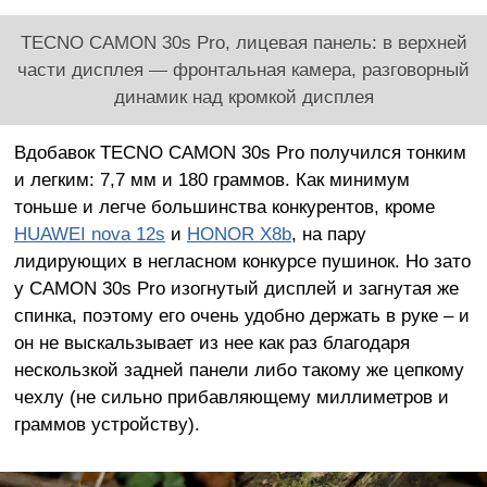
TECNO CAMON 30s Pro, лицевая панель: в верхней
части дисплея — фронтальная камера, разговорный
динамик над кромкой дисплея
Вдобавок TECNO CAMON 30s Pro получился тонким
и легким: 7,7 мм и 180 граммов. Как минимум
тоньше и легче большинства конкурентов, кроме
HUAWEI nova 12s
и
HONOR X8b
, на пару
лидирующих в негласном конкурсе пушинок. Но зато
у CAMON 30s Pro изогнутый дисплей и загнутая же
спинка, поэтому его очень удобно держать в руке – и
он не выскальзывает из нее как раз благодаря
нескользкой задней панели либо такому же цепкому
чехлу (не сильно прибавляющему миллиметров и
граммов устройству).