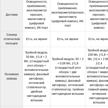
Освещенности,
Освещенности
Освещенности,
приближения,
приближения
приближения,
акселерометр/
акселерометр
акселерометр/гироскоп,
Датчики
гироскоп,
гироскоп,
магнитометр
магнитометр
магнитометр
(цифровой компас), ИК-
(цифровой
(цифровой
порт
компас), ИК-порт
компас)
Сканер
отпечатков
Есть, на экране
Есть, на экране
Есть, на экра
пальцев
Тройной модул
Тройной модуль:
108 Мп, ƒ/1,8 +
50 Мп, ƒ/1,8 + 2
Тройной модуль: 50 + 2
Мп, ƒ/2,4 + 2 М
Мп, (стандартный
+ 0,08 Мп, ƒ/1,8
ƒ/2,4
угол обзора +
(стандартный угол
(стандартный у
вспомогательная
обзора + две
обзора + макро
Основная
камера), фазовый
вспомогательные
вспомогательн
камера
автофокус,
камеры), фазовый
камера)
, фазо
оптический
автофокус, оптический
автофокус н
стабилизатор,
стабилизатор, тройная
главной камер
двойная
светодиодная вспышка
четверная
светодиодная
светодиодна
вспышка
вспышка