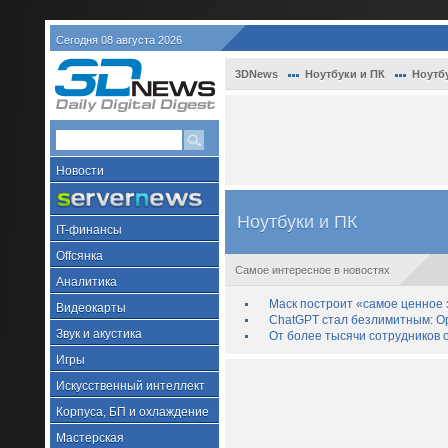
Сегодня 08 августа 2026
3DNews
Ноутбуки и ПК
Ноутб
Новости
Ноутбуки и ПК
IT-финансы
Offсянка
Самое интересное в новостях
Аналитика
Маск построит «самое ценное з
Видеокарты
ChatGPT стал безлимитным: Op
Звук и акустика
От более тысячи сотрудников 
Игры
Искусственный интеллект
Корпуса, БП и охлаждение
Мастерская