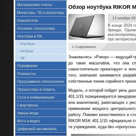
Материнские платы
Обзор ноутбука RIKOR MS
Мониторы, ТВ и проекторы
13 ноября 20
Накопители
В конце 2024 
Носимая электроника
бренда. Однак
высокопроизвод
Ноутбуки и ПК
про интересну
Ноутбуки
⇣ Содержание
Нетбуки
Знакомьтесь: «Рикор» — ведущий пр
ПК
до таких масштабов, что она с
Периферия
самостоятельно проектирует и мон
Планшеты
того, компания занимается разра
собственные линии серийного произ
Программное обеспечение
Процессоры и память
Модель, о которой пойдет речь да
401.1/15 позиционируется вендором
Сети и коммуникации
или аналитиков), работающих с ре
Смартфоны
применении мощного центрального
Умные вещи
работу. Помимо качественного и ст
RIKOR MSK 401.1/15 официально сч
Фото и видео
те учреждения, куда без «пропуска
Цифровой автомобиль