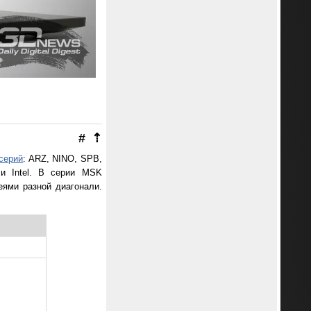
#
⇡
серий
: ARZ, NINO, SPB,
и Intel. В серии MSK
еями разной диагонали.