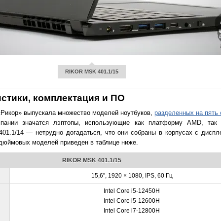
RIKOR MSK 401.1/15
стики, комплектация и ПО
 «Рикор» выпускала множество моделей ноутбуков,
разделенных на пять 
ании значатся лэптопы, использующие как платформу AMD, так 
401.1/14 — нетрудно догадаться, что они собраны в корпусах с диспл
-дюймовых моделей приведен в таблице ниже.
RIKOR MSK 401.1/15
15,6", 1920 × 1080, IPS, 60 Гц
Intel Core i5-12450H
Intel Core i5-12600H
Intel Core i7-12800H