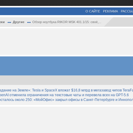
О САЙТЕ
РЕКЛАМА
РАССЫ
уки
Другие
Обзор ноутбука RIKOR MSK 401.1/15: своё,...
дание на Земле»: Tesla и SpaceX вложат $16,8 млрд в мегазавод чипов TeraF
enAI отменила ограничения на текстовые чаты и перевела всех на GPT-5.6
осталось около 250: «МойОфис» закрыл офисы в Санкт-Петербурге и Иннопо