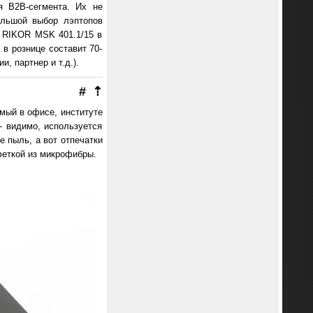
я B2B-сегмента. Их не
ольшой выбор лэптопов
и RIKOR MSK 401.1/15 в
 в рознице составит 70-
, партнер и т.д.).
#
⇡
мый в офисе, институте
— видимо, используется
е пыль, а вот отпечатки
феткой из микрофибры.