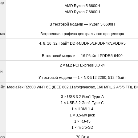
ор
AMD Ryzen 5 6600H
AMD Ryzen 7 6800H
В тестовой модели — Ryzen 5 6600H
ема
Встроенная графика центрального процессора
4, 8, 16, 32 Гбайт DDR4/DDR5/LPDDR4x/LPDDR5
В тестовой модели — 16 Гбайт LPDDR5-6400
2 × M.2 PCI Express 3.0 x4
ей
У тестовой модели — 1 × NX-512 2280, 512 Гбайт
ейс
MediaTek RZ608 Wi-Fi 6E (IEEE 802.11a/b/g/n/ac/ax, 160 МГц, 2,4/5/6 ГГц, Bl
3 × USB 3.2 Gen1 Type-A
1 × USB 3.2 Gen1 Type-С
1 × HDMI 1.4
1 × 3,5-мм jack
1 × RJ-45
1 × micro-SD
тор
70 Вт⋅ч