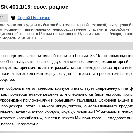
K 401.1/15: своё, родное
Сергей Плотников
24
года мало кого удивишь бытовой и компьютерной техникой, выпущенной 
о компаний, принимающих непосредственное участие в разработке, 
ительной техники, в России не так много. Одна из них — «Рикор», и с
ю модель MSK 401.1/15
оизводитель вычислительной техники в России. За 15 лет производств
пособна выпускать свыше двух миллионов единиц компьютерной т
тирует материнские платы и разрабатывает низкоуровневое программ
боткой и изготовлением корпусов для лэптопов и прочей компьютерн
водства.
лее, собрана в металлическом корпусе и использует современную пл
 как производительное решение для специалистов (архитекторов, прог
сурсоемкими приложениями и объемными таблицами. Основной акцент 
 процессора Ryzen и емкого аккумулятора, обеспечивающего продо
ильного металлического корпуса, ноутбук оснащен IPS-экраном и полно
итается «российским», внесен в реестр Минпромторга — следовательн
» попасть невозможно.