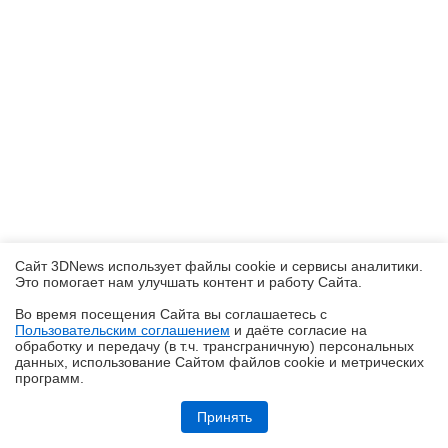
Сайт 3DNews использует файлы cookie и сервисы аналитики.
Это помогает нам улучшать контент и работу Cайта.
Во время посещения Cайта вы соглашаетесь с
Пользовательским соглашением
и даёте согласие на
✖
обработку и передачу (в т.ч. трансграничную) персональных
данных, использование Cайтом файлов cookie и метрических
программ.
Обзор смартфона TECNO SPARK 50: все тренды разом — чуть
дороже 10 тысяч рублей
Принять