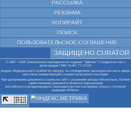
РАССЫЛКА
РЕКЛАМА
КОПИРАЙТ
ПОИСК
ПОЛЬЗОВАТЕЛЬСКОЕ СОГЛАШЕНИЕ
ЗАЩИЩЕНО CURATOR
© 1997—2026 Электронное периодическое издание "3ДНьюс" | Свидетельство о
регистрации СМИ Эл ФС 77-22224
выдано Федеральной Службой по надзору за соблюдением законодательства в сфере
массовых коммуникаций и охране культурного наследия
При цитировании документа ссылка на сайт с указанием автора обязательна. Полное
заимствование документа является нарушением
российского и международного законодательства и возможно только с согласия
редакции 3DNews.