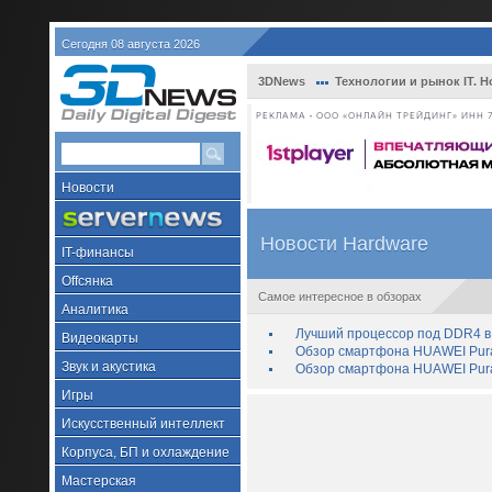
Сегодня 08 августа 2026
3DNews
Технологии и рынок IT. Н
РЕКЛАМА • ООО «ОНЛАЙН ТРЕЙДИНГ» ИНН 7
Новости
Новости Hardware
IT-финансы
Offсянка
Самое интересное в обзорах
Аналитика
Лучший процессор под DDR4 в 
Видеокарты
Обзор смартфона HUAWEI Pura 
Звук и акустика
Обзор смартфона HUAWEI Pura
Игры
Искусственный интеллект
Корпуса, БП и охлаждение
Мастерская