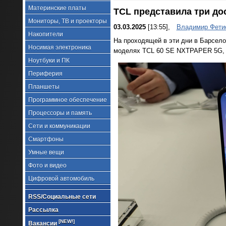
Материнские платы
TCL представила три до
Мониторы, ТВ и проекторы
03.03.2025
[13:55],
Владимир Фети
Накопители
На проходящей в эти дни в Барсело
Носимая электроника
моделях TCL 60 SE NXTPAPER 5G, TC
Ноутбуки и ПК
Периферия
Планшеты
Программное обеспечение
Процессоры и память
Сети и коммуникации
Смартфоны
Умные вещи
Фото и видео
Цифровой автомобиль
RSS/Социальные сети
Рассылка
[NEW!]
Вакансии