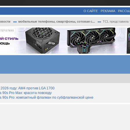
О САЙТЕ
РЕКЛАМА
РАССЫ
овости
мобильные телефоны, смартфоны, сотовая с...
TCL представила три доступных смартфона .
727137650
2026 году: AM4 против LGA 1700
90s Pro Max: красота повсюду
 90s Pro: компактный флагман по субфлагманской цене