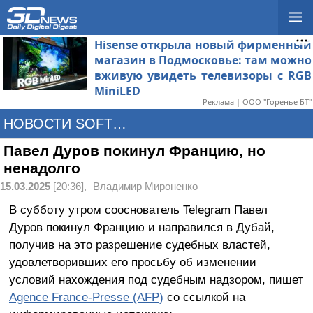
Hisense открыла новый фирменный
магазин в Подмосковье: там можно
вживую увидеть телевизоры с RGB
MiniLED
Реклама | ООО "Горенье БТ"
НОВОСТИ SOFTWARE
Павел Дуров покинул Францию, но
ненадолго
15.03.2025
[20:36],
Владимир Мироненко
В субботу утром сооснователь Telegram Павел
Дуров покинул Францию и направился в Дубай,
получив на это разрешение судебных властей,
удовлетворивших его просьбу об изменении
условий нахождения под судебным надзором, пишет
Agence France-Presse (AFP)
со ссылкой на