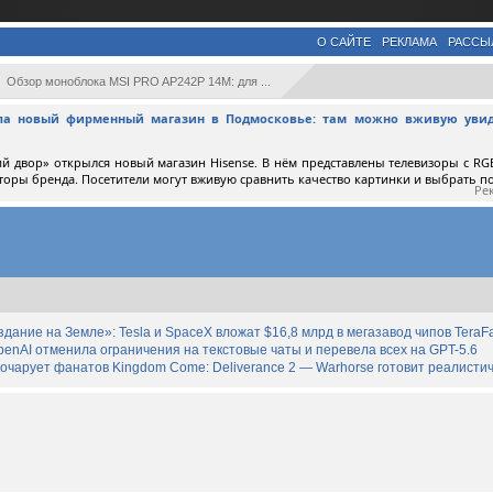
О САЙТЕ
РЕКЛАМА
РАССЫ
Обзор моноблока MSI PRO AP242P 14M: для ...
ыла новый фирменный магазин в Подмосковье: там можно вживую увид
й двор» открылся новый магазин Hisense. В нём представлены телевизоры с RGB
торы бренда. Посетители могут вживую сравнить качество картинки и выбрать 
Ре
дание на Земле»: Tesla и SpaceX вложат $16,8 млрд в мегазавод чипов TeraF
enAI отменила ограничения на текстовые чаты и перевела всех на GPT-5.6
зочарует фанатов Kingdom Come: Deliverance 2 — Warhorse готовит реалист