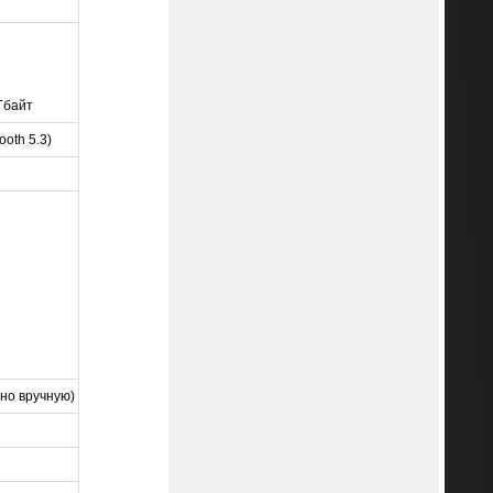
Гбайт
ooth 5.3)
ено вручную)