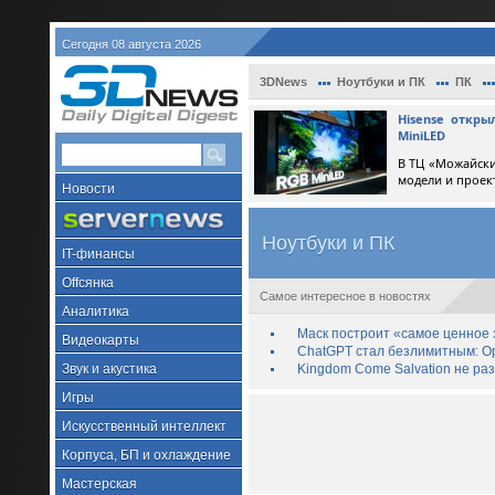
Сегодня 08 августа 2026
3DNews
Ноутбуки и ПК
ПК
Hisense откр
MiniLED
В ТЦ «Можайски
модели и проек
Новости
Ноутбуки и ПК
IT-финансы
Offсянка
Самое интересное в новостях
Аналитика
Маск построит «самое ценное з
Видеокарты
ChatGPT стал безлимитным: Op
Звук и акустика
Kingdom Come Salvation не ра
Игры
Искусственный интеллект
Корпуса, БП и охлаждение
Мастерская