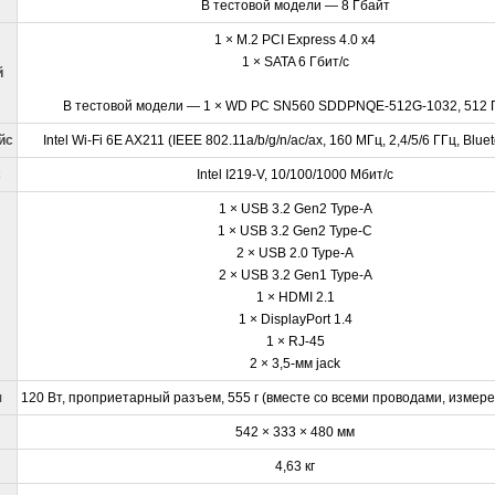
В тестовой модели — 8 Гбайт
1 × M.2 PCI Express 4.0 x4
1 × SATA 6 Гбит/с
й
В тестовой модели — 1 × WD PC SN560 SDDPNQE-512G-1032, 512 
йс
Intel Wi-Fi 6E AX211 (IEEE 802.11a/b/g/n/ac/ax, 160 МГц, 2,4/5/6 ГГц, Bluet
с
Intel I219-V, 10/100/1000 Мбит/с
1 × USB 3.2 Gen2 Type-A
1 × USB 3.2 Gen2 Type-C
2 × USB 2.0 Type-A
2 × USB 3.2 Gen1 Type-A
1 × HDMI 2.1
1 × DisplayPort 1.4
1 × RJ-45
2 × 3,5-мм jack
я
120 Вт, проприетарный разъем, 555 г (вместе со всеми проводами, измер
542 × 333 × 480 мм
4,63 кг