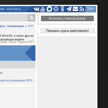
18+
ЛКА
КОНТАКТЫ
Включить темный режим
еть телевизоры с RGB
Показать курсы криптовалют
 MiniLED, а также другие
подходящую модель
клама | ООО "Горенье БТ"
ab
ичную историческую RPG