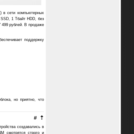
С) в сети компьютерных
т SSD, 1 Тбайт HDD, без
7 499 рублей. В продаже
беспечивает поддержку
лока, но приятно, что
#
⇡
тройства создавались в
4M смотрятся строго и