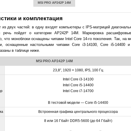
MSI PRO AP242P 14M
истики и комплектация
 из двух частей: в одну входят компьютеры с IPS-матрицей диагональ
 речь пойдет о категории AP242P 14M. Маркировка расшифровыв
, что моноблоки оснащены чипами Intel Core 14-го поколения. Так, на 
 оснащенные настольными чипами Core i3-14100, Core i5-14400 и 
азаны в таблице ниже.
MSI PRO AP242P 14M
23,8″, 1920 × 1080, IPS, 100 Гц
Intel Core i3-14100
Intel Core i5-14400
ор
Intel Core i7-14700
В тестовой модели — Core i5-14400
ма
Встроенная графика центрального процессора
8 или 16 Гбайт DDR5-5600 (до 64 Гбайт)