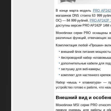
В конце марта модель
PRO AP242
магазинов DNS стоила 63 999 рубл
ОС) — 84 999 рублей,
PRO AP242P 
доступны версии PRO AP242P 14M ка
Моноблоки серии PRO оснащены вс
различных функций, отвечающих за 
Комплектация любой «Прошки» вкл
внешний блок питания мощность
беспроводной набор «клавомышь
дополнительные кабели для под
заглушку для веб-камеры;
комплект для настенного крепеж
Набор «мышь + клавиатура» — про
устройство готово к работе, что наз
Внешний вид и особен
Моноблоки MSI серии PRO относятся
первую очередь для работы и об