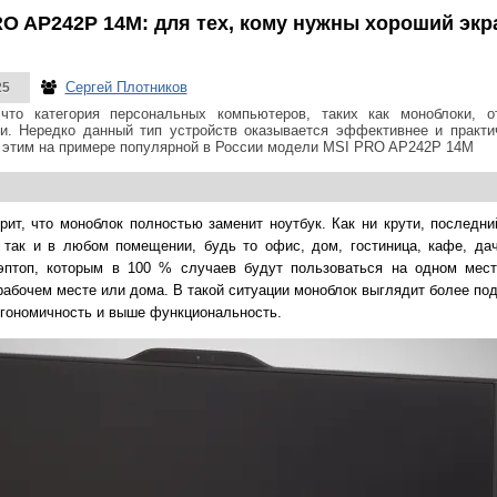
O AP242P 14M: для тех, кому нужны хороший экр
Сергей Плотников
25
что категория персональных компьютеров, таких как моноблоки, о
и. Нередко данный тип устройств оказывается эффективнее и практи
 этим на примере популярной в России модели MSI PRO AP242P 14M
орит, что моноблок полностью заменит ноутбук. Как ни крути, последн
, так и в любом помещении, будь то офис, дом, гостиница, кафе, да
эптоп, которым в 100 % случаев будут пользоваться на одном мест
рабочем месте или дома. В такой ситуации моноблок выглядит более по
ргономичность и выше функциональность.