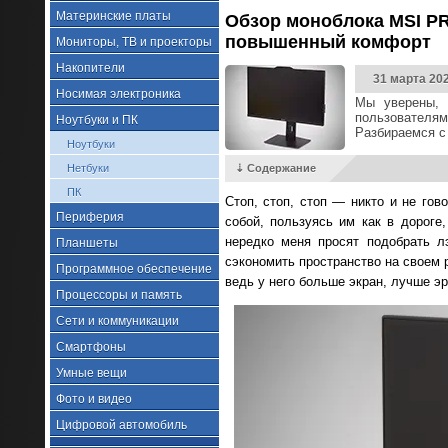
Материнские платы
Обзор моноблока MSI PR
повышенный комфорт
Мониторы, ТВ и проекторы
Накопители
31 марта 20
Носимая электроника
Мы уверены, 
пользователям
Ноутбуки и ПК
Разбираемся с
Ноутбуки
Нетбуки
⇣ Содержание
ПК
Стоп, стоп, стоп — никто и не гов
Периферия
собой, пользуясь им как в дороге
нередко меня просят подобрать л
Планшеты
сэкономить пространство на своем 
Программное обеспечение
ведь у него больше экран, лучше э
Процессоры и память
Сети и коммуникации
Смартфоны
Умные вещи
Фото и видео
Цифровой автомобиль