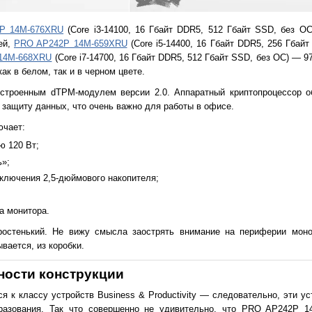
P 14M-676XRU
(Core i3-14100, 16 Гбайт DDR5, 512 Гбайт SSD, без О
ей,
PRO AP242P 14M-659XRU
(Core i5-14400, 16 Гбайт DDR5, 256 Гбай
14M-668XRU
(Core i7-14700, 16 Гбайт DDR5, 512 Гбайт SSD, без ОС) — 9
к в белом, так и в черном цвете.
троенным dTPM-модулем версии 2.0. Аппаратный криптопроцессор о
защиту данных, что очень важно для работы в офисе.
ючает:
ю 120 Вт;
»;
ключения 2,5-дюймового накопителя;
а монитора.
стенький. Не вижу смысла заострять внимание на периферии моноб
ывается, из коробки.
ности конструкции
 к классу устройств Business & Productivity — следовательно, эти ус
разования. Так что совершенно не удивительно, что PRO AP242P 1