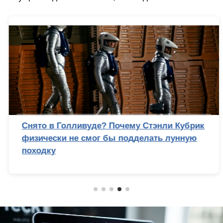
Снято в Голливуде? Почему Стэнли Кубрик
физически не смог бы подделать лунную
походку