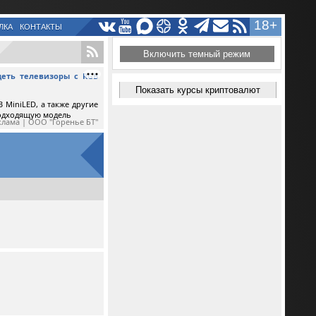
18+
ЛКА
КОНТАКТЫ
Включить темный режим
еть телевизоры с RGB
Показать курсы криптовалют
 MiniLED, а также другие
подходящую модель
клама | ООО "Горенье БТ"