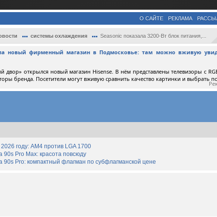
О САЙТЕ
РЕКЛАМА
РАССЫ
овости
системы охлаждения
Seasonic показала 3200-Вт блок питания,...
ыла новый фирменный магазин в Подмосковье: там можно вживую увид
й двор» открылся новый магазин Hisense. В нём представлены телевизоры с RGB
торы бренда. Посетители могут вживую сравнить качество картинки и выбрать 
Ре
2026 году: AM4 против LGA 1700
90s Pro Max: красота повсюду
 90s Pro: компактный флагман по субфлагманской цене