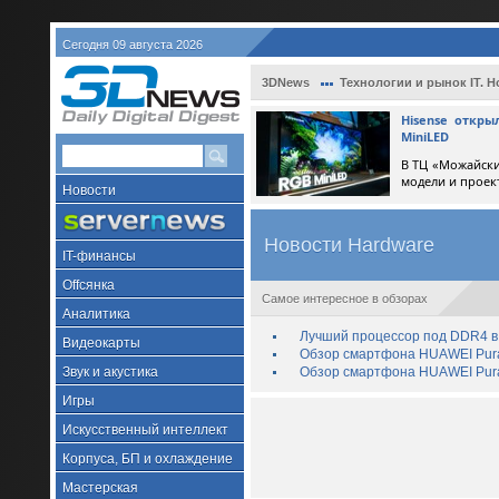
Сегодня 09 августа 2026
3DNews
Технологии и рынок IT. Н
Hisense откр
MiniLED
В ТЦ «Можайски
модели и проек
Новости
Новости Hardware
IT-финансы
Offсянка
Самое интересное в обзорах
Аналитика
Лучший процессор под DDR4 в 
Видеокарты
Обзор смартфона HUAWEI Pura 
Звук и акустика
Обзор смартфона HUAWEI Pura
Игры
Искусственный интеллект
Корпуса, БП и охлаждение
Мастерская