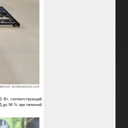
жений: techpowerup.com
0 Вт, соответствующий
Д до 94 % при типичной