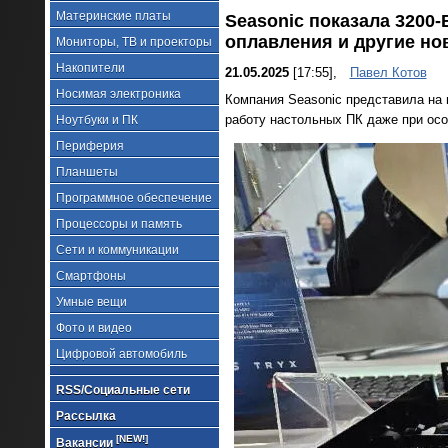
Материнские платы
Seasonic показала 3200-
оплавления и другие но
Мониторы, ТВ и проекторы
Накопители
21.05.2025
[17:55],
Павел Котов
Носимая электроника
Компания Seasonic представила на
работу настольных ПК даже при осо
Ноутбуки и ПК
Периферия
Планшеты
Программное обеспечение
Процессоры и память
Сети и коммуникации
Смартфоны
Умные вещи
Фото и видео
Цифровой автомобиль
RSS/Социальные сети
Рассылка
[NEW!]
Вакансии