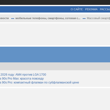
О САЙТЕ
РЕКЛАМА
РАССЫ
овости
мобильные телефоны, смартфоны, сотовая с...
Массовый смартфон AQPhone M11 на отечес
2026 году: AM4 против LGA 1700
90s Pro Max: красота повсюду
 90s Pro: компактный флагман по субфлагманской цене