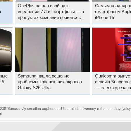
OnePlus нашла свой путь
Самым популярны
й
внедрения ИИ в смартфоны — в
смартфоном Apple
продуктах компании появится
iPhone 15
Plus Mind
пные
Samsung нашла решение
Qualcomm выпус
 5
проблемы краснеющих экранов
версию Snapdragon
Galaxy S26 Ultra
— слегка урезан
8 Elite Gen 5 V-ser
1123519/massoviy-smartfon-aqphone-m11-na-otechestvennoy-red-os-m-oboydyotsya
 м