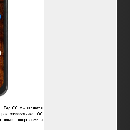
а «Ред ОС М» является
ерах разработчика. ОС
 числе, госорганами и