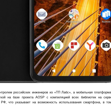
нтролем российских инженеров из «ТП Лабс», а мобильная платформ
ткой на базе проекта AOSP с компиляцией всех библиотек на серв
Ф, что указывает на возможность использования смартфона, в том