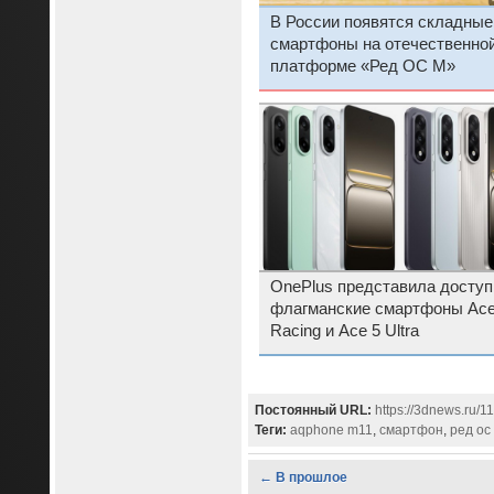
В России появятся складные
смартфоны на отечественно
платформе «Ред ОС М»
OnePlus представила досту
флагманские смартфоны Ace
Racing и Ace 5 Ultra
Постоянный URL:
https://3dnews.ru/
Теги:
aqphone m11
,
смартфон
,
ред ос
← В прошлое