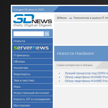
Сегодня 08 августа 2026
3DNews
Технологии и рынок IT. Н
Новости
Новости Hardware
IT-финансы
Offсянка
Самое интересное в обзорах
Аналитика
Лучший процессор под DDR4 в 
Видеокарты
Обзор смартфона HUAWEI Pura 
Звук и акустика
Обзор смартфона HUAWEI Pura
Игры
Искусственный интеллект
Корпуса, БП и охлаждение
Мастерская