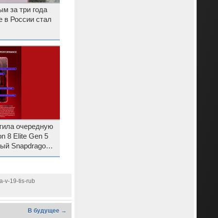
м за три года
 в России стал
тила очередную
 8 Elite Gen 5
ный Snapdragon
ies
-v-19-tis-rub
В будущее →