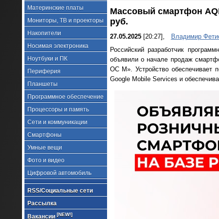
Материнские платы
Массовый смартфон AQPh
руб.
Мониторы, ТВ и проекторы
Накопители
27.05.2025
[20:27],
Владимир Фети
Носимая электроника
Российский разработчик програм
Ноутбуки и ПК
объявили о начале продаж смартф
ОС М». Устройство обеспечивает п
Периферия
Google Mobile Services и обеспечи
Планшеты
Программное обеспечение
Процессоры и память
Сети и коммуникации
Смартфоны
Умные вещи
Фото и видео
Цифровой автомобиль
RSS/Социальные сети
Рассылка
[NEW!]
Вакансии