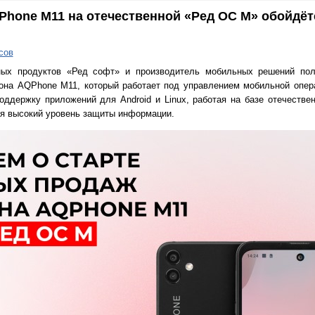
one M11 на отечественной «Ред ОС М» обойдётс
сов
мных продуктов «Ред софт» и производитель мобильных решений по
она AQPhone M11, который работает под управлением мобильной опер
оддержку приложений для Android и Linux, работая на базе отечестве
вая высокий уровень защиты информации.