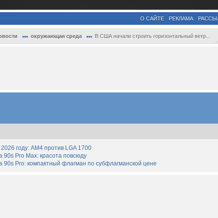
О САЙТЕ
РЕКЛАМА
РАССЫ
овости
окружающая среда
В США начали строить горизонтальный ветр...
2026 году: AM4 против LGA 1700
90s Pro Max: красота повсюду
 90s Pro: компактный флагман по субфлагманской цене