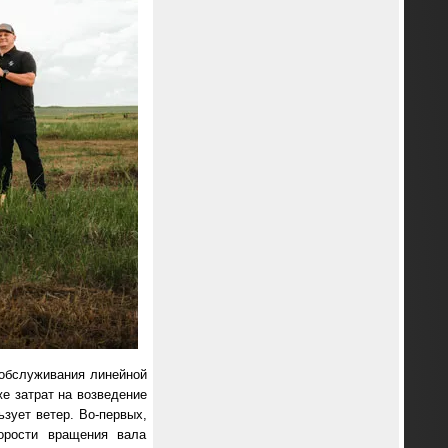
 обслуживания линейной
же затрат на возведение
зует ветер. Во-первых,
корости вращения вала