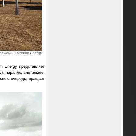
ажений: Airloom Energy
om Energy представляет
у), параллельно земле.
в свою очередь, вращает