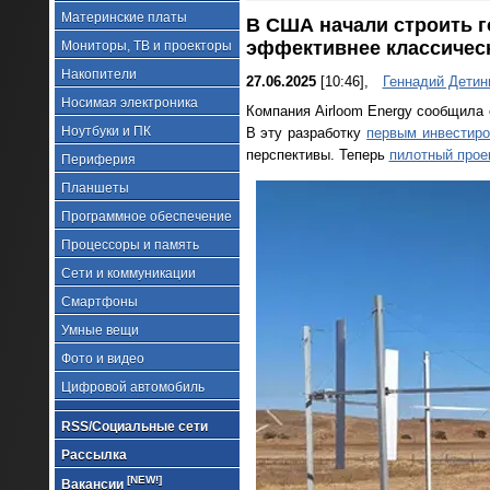
Материнские платы
В США начали строить 
эффективнее классичес
Мониторы, ТВ и проекторы
Накопители
27.06.2025
[10:46],
Геннадий Детин
Носимая электроника
Компания Airloom Energy сообщила 
Ноутбуки и ПК
В эту разработку
первым инвестир
перспективы. Теперь
пилотный прое
Периферия
Планшеты
Программное обеспечение
Процессоры и память
Сети и коммуникации
Смартфоны
Умные вещи
Фото и видео
Цифровой автомобиль
RSS/Социальные сети
Рассылка
[NEW!]
Вакансии