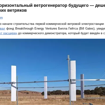
горизонтальный ветрогенератор будущего — деш
ких ветряков
ич
о начале строительства первой коммерческой ветровой электростанции 
овал
фонд Breakthrough Energy Ventures Билла Гейтса (Bill Gates), уви
кт расширен
до коммерческого демонстратора, который будет введён в ст