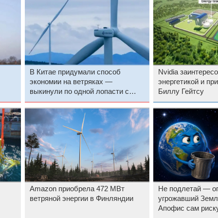
В Китае придумали способ
Nvidia заинтерес
экономии на ветряках —
энергетикой и пр
выкинули по одной лопасти с
Биллу Гейтсу
каждого
Amazon приобрела 472 МВт
Не подлетай — о
ветряной энергии в Финляндии
угрожавший Земл
Апофис сам риск