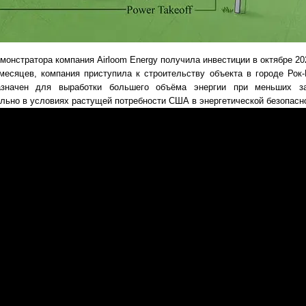
монстратора компания Airloom Energy получила инвестиции в октябре 20
месяцев, компания приступила к строительству объекта в городе Рок-
назначен для выработки большего объёма энергии при меньших з
льно в условиях растущей потребности США в энергетической безопасно