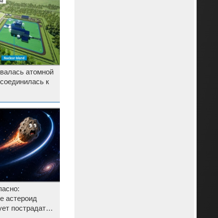
овалась атомной
исоединилась к
пасно:
е астероид
ует пострадать