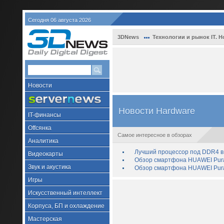
Сегодня 06 августа 2026
3DNews
Технологии и рынок IT. Н
Новости
Новости Hardware
IT-финансы
Offсянка
Самое интересное в обзорах
Аналитика
Лучший процессор под DDR4 в 
Видеокарты
Обзор смартфона HUAWEI Pura 
Звук и акустика
Обзор смартфона HUAWEI Pura
Игры
Искусственный интеллект
Корпуса, БП и охлаждение
Мастерская