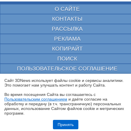
О САЙТЕ
КОНТАКТЫ
РАССЫЛКА
РЕКЛАМА
КОПИРАЙТ
ПОИСК
ПОЛЬЗОВАТЕЛЬСКОЕ СОГЛАШЕНИЕ
ЗАЩИЩЕНО CURATOR
Сайт 3DNews использует файлы cookie и сервисы аналитики.
Это помогает нам улучшать контент и работу Cайта.
© 1997—2026 Электронное периодическое издание "3ДНьюс" | Свидетельство о
регистрации СМИ Эл ФС 77-22224
Во время посещения Cайта вы соглашаетесь с
выдано Федеральной Службой по надзору за соблюдением законодательства в сфере
Пользовательским соглашением
и даёте согласие на
массовых коммуникаций и охране культурного наследия
✖
обработку и передачу (в т.ч. трансграничную) персональных
При цитировании документа ссылка на сайт с указанием автора обязательна. Полное
данных, использование Cайтом файлов cookie и метрических
заимствование документа является нарушением
российского и международного законодательства и возможно только с согласия
программ.
редакции 3DNews.
Обзор HUAWEI MatePad SE 11" (2026): тонкий металлический
планшет с раритетной начинкой
Принять