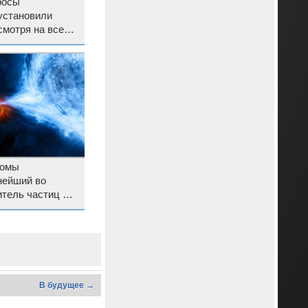
росы
 установили
смотря на все
нные средства
номы
нейший во
итель частиц —
евосходит БАК
В будущее →