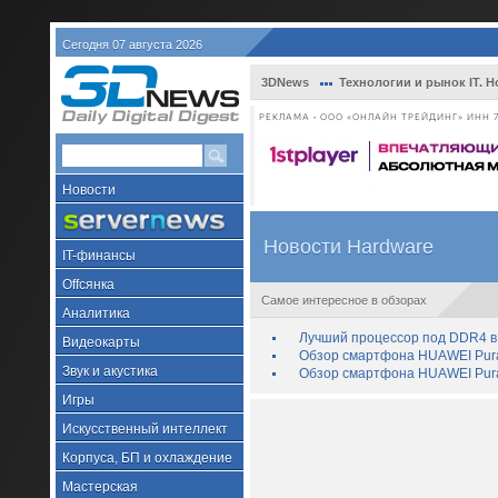
Сегодня 07 августа 2026
3DNews
Технологии и рынок IT. Н
РЕКЛАМА • ООО «ОНЛАЙН ТРЕЙДИНГ» ИНН 7
Новости
Новости Hardware
IT-финансы
Offсянка
Самое интересное в обзорах
Аналитика
Лучший процессор под DDR4 в 
Видеокарты
Обзор смартфона HUAWEI Pura 
Звук и акустика
Обзор смартфона HUAWEI Pura
Игры
Искусственный интеллект
Корпуса, БП и охлаждение
Мастерская