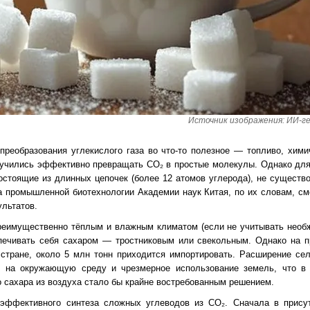
Источник изображения: ИИ-г
 преобразования углекислого газа во что-то полезное — топливо, хим
учились эффективно превращать CO₂ в простые молекулы. Однако для
остоящие из длинных цепочек (более 12 атомов углерода), не существ
та промышленной биотехнологии Академии наук Китая, по их словам, с
льтатов.
 преимущественно тёплым и влажным климатом (если не учитывать необ
печивать себя сахаром — тростниковым или свекольным. Однако на п
 стране, около 5 млн тонн приходится импортировать. Расширение се
у на окружающую среду и чрезмерное использование земель, что в 
о сахара из воздуха стало бы крайне востребованным решением.
эффективного синтеза сложных углеводов из CO₂. Сначала в присут