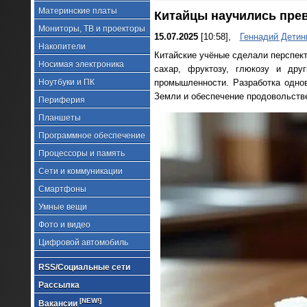
Материнские платы
Китайцы научились прев
Мониторы, ТВ и проекторы
15.07.2025
[10:58],
Геннадий Детин
Накопители
Китайские учёные сделали перспек
Носимая электроника
сахар, фруктозу, глюкозу и дру
Ноутбуки и ПК
промышленности. Разработка одно
Земли и обеспечение продовольстве
Периферия
Планшеты
Программное обеспечение
Процессоры и память
Сети и коммуникации
Смартфоны
Умные вещи
Фото и видео
Цифровой автомобиль
RSS/Социальные сети
Рассылка
[NEW!]
Вакансии