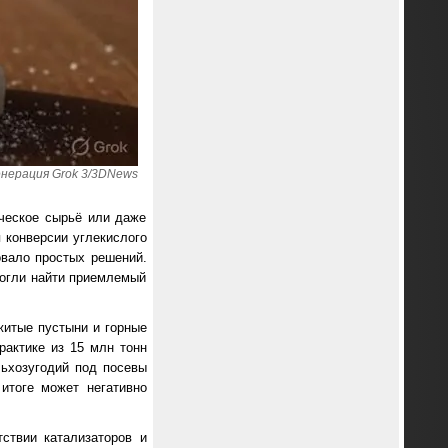
енерация Grok 3/3DNews
ическое сырьё или даже
 конверсии углекислого
овало простых решений.
могли найти приемлемый
житые пустыни и горные
рактике из 15 млн тонн
льхозугодий под посевы
итоге может негативно
ствии катализаторов и