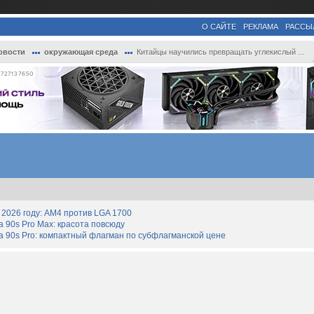
О САЙТЕ
РЕКЛАМА
РАССЫ
овости
окружающая среда
Китайцы научились превращать углекислый ...
727137650
2026 году: AM4 против LGA 1700
90s Pro Max: красота повсюду
 90s Pro: компактный флагман по субфлагманской цене