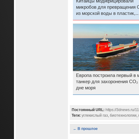
Китайцы модифицировали
микробов для превращения 
из морской воды в пластик,
продукты и топливо
Европа построила первый в 
танкер для захоронения CO₂
дне моря
Постоянный URL:
https://3dnews.ru/1
Теги:
углекислый газ
,
биотехнологии
,
← В прошлое