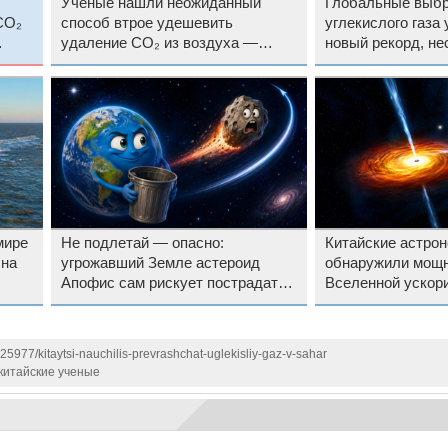
Учёные нашли неожиданный
Глобальные выб
CO₂
способ втрое удешевить
углекислого газа
удаление CO₂ из воздуха —
новый рекорд, не
помогут терминалы СПГ и уголь
усилия и потраче
мире
Не подлетай — опасно:
Китайские астро
 на
угрожавший Земле астероид
обнаружили мощ
Апофис сам рискует пострадать
Вселенной ускор
от космического мусора
он в 4400 раз пр
125977/kitaytsi-nauchilis-prevrashchat-uglekisliy-gaz-v-sahar
китайские ученые