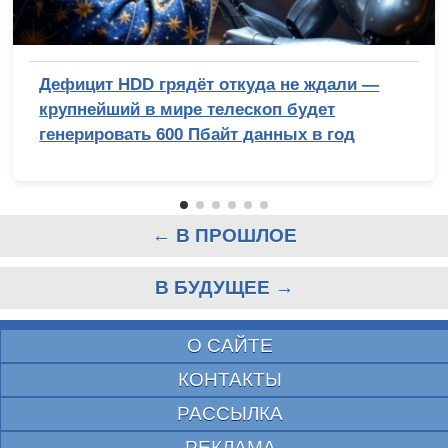
Дефицит HDD грядёт откуда не ждали —
крупнейший в мире телескоп будет
генерировать 600 Пбайт данных в год
← В ПРОШЛОЕ
В БУДУЩЕЕ →
О САЙТЕ
КОНТАКТЫ
РАССЫЛКА
РЕКЛАМА