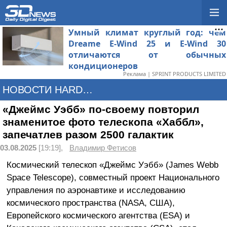
Умный климат круглый год: чем
Dreame E-Wind 25 и E-Wind 30
отличаются от обычных
кондиционеров
Реклама | SPRINT PRODUCTS LIMITED
НОВОСТИ HARDWARE
«Джеймс Уэбб» по-своему повторил
знаменитое фото телескопа «Хаббл»,
запечатлев разом 2500 галактик
03.08.2025
[19:19],
Владимир Фетисов
Космический телескоп «Джеймс Уэбб» (James Webb
Space Telescope), совместный проект Национального
управления по аэронавтике и исследованию
космического пространства (NASA, США),
Европейского космического агентства (ESA) и