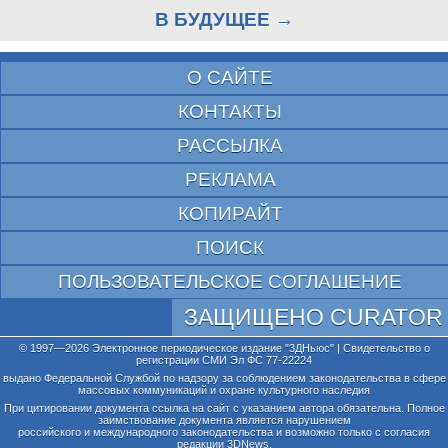
В БУДУЩЕЕ →
О САЙТЕ
КОНТАКТЫ
РАССЫЛКА
РЕКЛАМА
КОПИРАЙТ
ПОИСК
ПОЛЬЗОВАТЕЛЬСКОЕ СОГЛАШЕНИЕ
ЗАЩИЩЕНО CURATOR
© 1997—2026 Электронное периодическое издание "3ДНьюс" | Свидетельство о
регистрации СМИ Эл ФС 77-22224
выдано Федеральной Службой по надзору за соблюдением законодательства в сфере
массовых коммуникаций и охране культурного наследия
При цитировании документа ссылка на сайт с указанием автора обязательна. Полное
заимствование документа является нарушением
российского и международного законодательства и возможно только с согласия
редакции 3DNews.