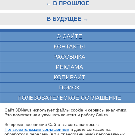
← В ПРОШЛОЕ
В БУДУЩЕЕ →
О САЙТЕ
КОНТАКТЫ
РАССЫЛКА
РЕКЛАМА
КОПИРАЙТ
ПОИСК
ПОЛЬЗОВАТЕЛЬСКОЕ СОГЛАШЕНИЕ
ЗАЩИЩЕНО CURATOR
Сайт 3DNews использует файлы cookie и сервисы аналитики.
Это помогает нам улучшать контент и работу Cайта.
© 1997—2026 Электронное периодическое издание "3ДНьюс" | Свидетельство о
регистрации СМИ Эл ФС 77-22224
Во время посещения Cайта вы соглашаетесь с
выдано Федеральной Службой по надзору за соблюдением законодательства в сфере
Пользовательским соглашением
и даёте согласие на
массовых коммуникаций и охране культурного наследия
✖
обработку и передачу (в т.ч. трансграничную) персональных