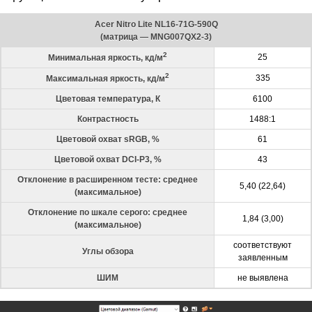
Acer Nitro Lite NL16-71G-590Q
(матрица — MNG007QX2-3)
2
25
Минимальная яркость, кд/м
2
335
Максимальная яркость, кд/м
Цветовая температура, К
6100
Контрастность
1488:1
Цветовой охват sRGB, %
61
Цветовой охват DCI-P3, %
43
Отклонение в расширенном тесте: среднее
5,40 (22,64)
(максимальное)
Отклонение по шкале серого: среднее
1,84 (3,00)
(максимальное)
соответствуют
Углы обзора
заявленным
ШИМ
не выявлена