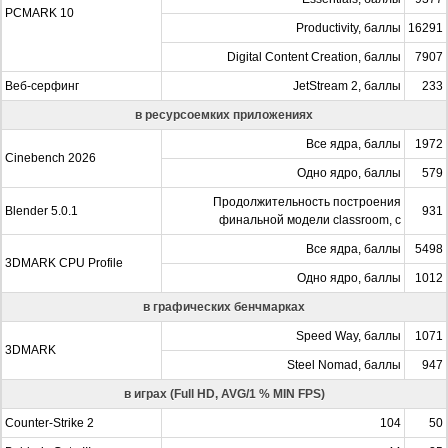
PCMARK 10
Productivity, баллы
16291
Digital Content Creation, баллы
7907
Веб-серфинг
JetStream 2, баллы
233
в ресурсоемких приложениях
Все ядра, баллы
1972
Cinebench 2026
Одно ядро, баллы
579
Продолжительность построения
Blender 5.0.1
931
финальной модели classroom, с
Все ядра, баллы
5498
3DMARK CPU Profile
Одно ядро, баллы
1012
в графических бенчмарках
Speed Way, баллы
1071
3DMARK
Steel Nomad, баллы
947
в играх (Full HD, AVG/1 % MIN FPS)
Counter-Strike 2
104
50