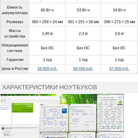
Емкость
60 Вт⋅ч
53 Вт⋅ч
54 Вт⋅ч
аккумулятора
Размеры
360 × 259 × 24 мм
361 × 251 × 28 мм
398 × 273 × 25 мм
Масса
2,40 кг
2,3 кг
2,6 кг
устройства
Операционная
Без ОС
Без ОС
Без ОС
система
Гарантия
1 год
1 год
1 год
Цена в России
88 999 руб.
86 499 руб.
97 999 руб.
ХАРАКТЕРИСТИКИ НОУТБУКОВ