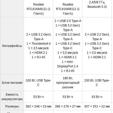
2,4/5/6 ГГц,
Realtek
Realtek
Bluetooth 5.3)
RTL8168/8111 (1
RTL8168/8111 (1
Гбит/с)
Гбит/с)
1 × USB 2.0 Type-A
1 × USB 3.2 Gen1
Type-A
2 × USB 3.2 Gen1
1 × USB 3.2 Gen2
2 × USB 3.2 Gen1
Type-A
Type-A
Type-A
1 × Thunderbolt 4
1 × USB 3.2 Gen2
1 × USB 3.2 Gen1
Интерфейсы
1 × 3,5 мм jack
Type-C
Type-C
1 × HDMI 2.1
1 × 3,5 мм jack
1 × 3,5 мм jack
1 × RJ-45
1 × HDMI 2.1
1 × HDMI 2.1
1 × mini-
DisplayPort 1.4
1 × RJ-45
180 Вт,
100 Вт, USB Type-
150 Вт, USB Type-
Блок питания
проприетарный
C
C
разъем
Емкость
53 Вт⋅ч
53 Вт⋅ч
63 Вт⋅ч
аккумулятора
Размеры
362 × 248 × 23 мм
396 × 276 × 27 мм
357 × 251 × 22 мм