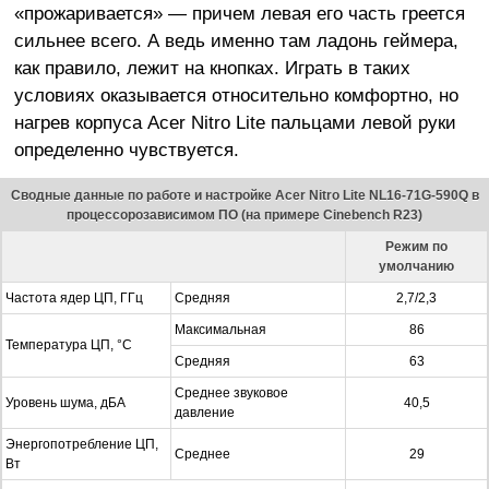
«прожаривается» — причем левая его часть греется
сильнее всего. А ведь именно там ладонь геймера,
как правило, лежит на кнопках. Играть в таких
условиях оказывается относительно комфортно, но
нагрев корпуса Acer Nitro Lite пальцами левой руки
определенно чувствуется.
Сводные данные по работе и настройке Acer Nitro Lite NL16-71G-590Q в
процессорозависимом ПО (на примере Cinebench R23)
Режим по
умолчанию
Частота ядер ЦП, ГГц
Средняя
2,7/2,3
Максимальная
86
Температура ЦП, °C
Средняя
63
Среднее звуковое
Уровень шума, дБА
40,5
давление
Энергопотребление ЦП,
Среднее
29
Вт