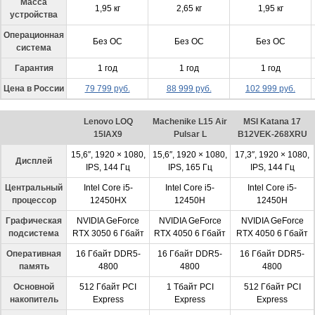
Масса
1,95 кг
2,65 кг
1,95 кг
устройства
Операционная
Без ОС
Без ОС
Без ОС
система
Гарантия
1 год
1 год
1 год
Цена в России
79 799 руб.
88 999 руб.
102 999 руб.
Lenovo LOQ
Machenike L15 Air
MSI Katana 17
15IAX9
Pulsar L
B12VEK-268XRU
15,6″, 1920 × 1080,
15,6″, 1920 × 1080,
17,3″, 1920 × 1080,
Дисплей
IPS, 144 Гц
IPS, 165 Гц
IPS, 144 Гц
Центральный
Intel Core i5-
Intel Core i5-
Intel Core i5-
процессор
12450HX
12450H
12450H
Графическая
NVIDIA GeForce
NVIDIA GeForce
NVIDIA GeForce
подсистема
RTX 3050 6 Гбайт
RTX 4050 6 Гбайт
RTX 4050 6 Гбайт
Оперативная
16 Гбайт DDR5-
16 Гбайт DDR5-
16 Гбайт DDR5-
память
4800
4800
4800
Основной
512 Гбайт PCI
1 Тбайт PCI
512 Гбайт PCI
накопитель
Express
Express
Express