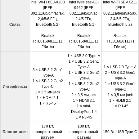
Intel Wi-Fi 6E AX203
Intel Wireless AC-
Intel Wi-Fi 6E AX211
(IEEE
9462 (IEEE
(IEEE
802.11a/b/g/n/ac/ax,
802.11a/b/g/n/ac,
802.11a/b/g/n/ac/ax,
2,4/5/6 ГГц,
2,4/5 ГГц,
2,4/5/6 ГГц,
Связь
Bluetooth 5.2)
Bluetooth 5.1)
Bluetooth 5.2)
Realtek
Realtek
Realtek
RTL8168/8111 (1
RTL8168/8111 (1
RTL8168/8111 (1
Гбит/с)
Гбит/с)
Гбит/с)
1 × USB 2.0 Type-A
1 × USB 3.2 Gen1
Type-A
1 × USB 2.0 Type-A
3 × USB 3.2 Gen1
1 × USB 3.2 Gen2
2 × USB 3.2 Gen1
Type-A
Type-A
Type-A
1 × USB 3.2 Gen2
1 × USB 3.2 Gen2
1 × USB 3.2 Gen1
Интерфейсы
Type-C
Type-C
Type-C
1 × 3,5 мм jack
2 × 3,5 мм jack
1 × 3,5 мм jack
1 × HDMI 2.1
1 × HDMI 2.1
1 × HDMI 2.1
1 × RJ-45
1 × mini-
1 × RJ-45
DisplayPort 1.4
1 × RJ-45
170 Вт,
180 Вт,
Блок питания
проприетарный
проприетарный
150 Вт, USB Type-C
разъем
разъем