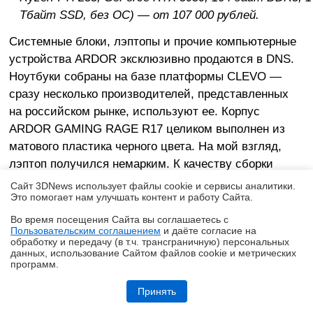
Тбайт SSD, без ОС) — от 107 000 рублей.
Системные блоки, лэптопы и прочие компьютерные
устройства ARDOR эксклюзивно продаются в DNS.
Ноутбуки собраны на базе платформы CLEVO —
сразу несколько производителей, представленных
на российском рынке, используют ее. Корпус
ARDOR GAMING RAGE R17 целиком выполнен из
матового пластика черного цвета. На мой взгляд,
лэптоп получился немарким. К качеству сборки
претензий тоже нет. Клавиатура ноутбука не
Сайт 3DNews использует файлы cookie и сервисы аналитики.
прогибается. Крышка дисплея раскрывается
Это помогает нам улучшать контент и работу Cайта.
примерно на 130 градусов — ее легко поднять одной
Во время посещения Cайта вы соглашаетесь с
Пользовательским соглашением
и даёте согласие на
рукой. В конструкции используются довольно тугие
✖
обработку и передачу (в т.ч. трансграничную) персональных
шарниры, которые не позволяют экрану болтаться
данных, использование Cайтом файлов cookie и метрических
программ.
во время работы и игр.
Обзор ноутбука HONOR MagicBook 16 2026 (LHC-X) на платформе
Panther Lake
Принять