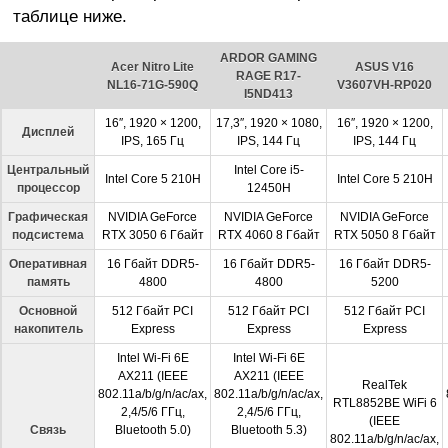
таблице ниже.
ARDOR GAMING
Acer Nitro Lite
ASUS V16
RAGE R17-
NL16-71G-590Q
V3607VH-RP020
I5ND413
16″, 1920 × 1200,
17,3″, 1920 × 1080,
16″, 1920 × 1200,
Дисплей
IPS, 165 Гц
IPS, 144 Гц
IPS, 144 Гц
Центральный
Intel Core i5-
Intel Core 5 210H
Intel Core 5 210H
процессор
12450H
Графическая
NVIDIA GeForce
NVIDIA GeForce
NVIDIA GeForce
подсистема
RTX 3050 6 Гбайт
RTX 4060 8 Гбайт
RTX 5050 8 Гбайт
Оперативная
16 Гбайт DDR5-
16 Гбайт DDR5-
16 Гбайт DDR5-
память
4800
4800
5200
Основной
512 Гбайт PCI
512 Гбайт PCI
512 Гбайт PCI
накопитель
Express
Express
Express
Intel Wi-Fi 6E
Intel Wi-Fi 6E
AX211 (IEEE
AX211 (IEEE
RealTek
802.11a/b/g/n/ac/ax,
802.11a/b/g/n/ac/ax,
RTL8852BE WiFi 6
2,4/5/6 ГГц,
2,4/5/6 ГГц,
(IEEE
Связь
Bluetooth 5.0)
Bluetooth 5.3)
802.11a/b/g/n/ac/ax,