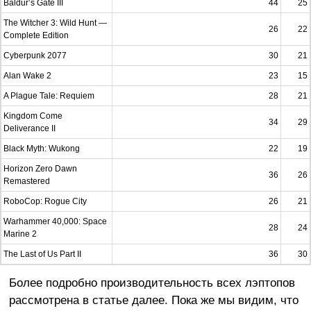
Baldur’s Gate III
44
25
The Witcher 3: Wild Hunt —
26
22
Complete Edition
Cyberpunk 2077
30
21
Alan Wake 2
23
15
A Plague Tale: Requiem
28
21
Kingdom Come
34
29
Deliverance II
Black Myth: Wukong
22
19
Horizon Zero Dawn
36
26
Remastered
RoboCop: Rogue City
26
21
Warhammer 40,000: Space
28
24
Marine 2
The Last of Us Part II
36
30
Более подробно производительность всех лэптопов
рассмотрена в статье далее. Пока же мы видим, что