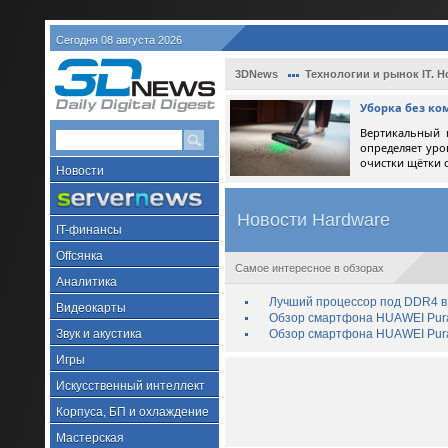
Сегодня 08 августа 2026
3DNews
Технологии и рынок IT. Н
Уборка без ко
Вертикальный 
определяет уро
очистки щётки 
Новости
Новости Hardware
IT-финансы
Offсянка
Самое интересное в обзорах
Аналитика
Лучший процессор под DDR4 в 
Видеокарты
Обзор смартфона HUAWEI Pura 
Звук и акустика
Обзор смартфона HUAWEI Pura
Игры
Искусственный интеллект
Корпуса, БП и охлаждение
Мастерская