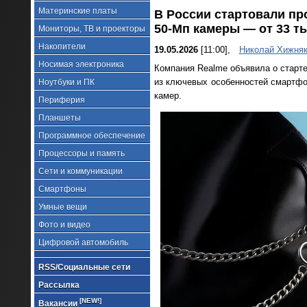
Материнские платы
В России стартовали пр
50-Мп камеры — от 33 т
Мониторы, ТВ и проекторы
Накопители
19.05.2026
[11:00],
Николай Хижня
Носимая электроника
Компания Realme объявила о старт
из ключевых особенностей смартфо
Ноутбуки и ПК
камер.
Периферия
Планшеты
Программное обеспечение
Процессоры и память
Сети и коммуникации
Смартфоны
Умные вещи
Фото и видео
Цифровой автомобиль
RSS/Социальные сети
Рассылка
[NEW!]
Вакансии