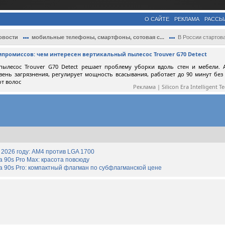
О САЙТЕ
РЕКЛАМА
РАССЫ
овости
мобильные телефоны, смартфоны, сотовая с...
В России стартовали продажи смартфона R
мпромиссов: чем интересен вертикальный пылесос Trouver G70 Detect
пылесос Trouver G70 Detect решает проблему уборки вдоль стен и мебели. 
вень загрязнения, регулирует мощность всасывания, работает до 90 минут без
от волос
Реклама | Silicon Era Intelligent T
2026 году: AM4 против LGA 1700
90s Pro Max: красота повсюду
 90s Pro: компактный флагман по субфлагманской цене