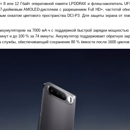
т 8 или 12 Гбайт оперативной памяти LPDDR4X и флеш-накопитель UF
,57-дюймовым AMOLED-дисплеем с разрешением Full HD+, частотой обно
ным охватом цветового пространства DCI-P3. Для защиты экрана от по
аккумулятором на 7000 мА·ч с поддержкой быстрой зарядки мощностью
минут и до 100 % за 74 минуты. Аккумулятор поддерживает обратную за
ока службы, обеспечивающий сохранение 80 % ёмкости после 1600 циклов