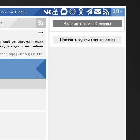
18+
ЛКА
КОНТАКТЫ
e...
Включить темный режим
Показать курсы криптовалют
А ещё он автоматически
 подзарядки и не требует
echnology (Suzhou) Co.,Ltd.