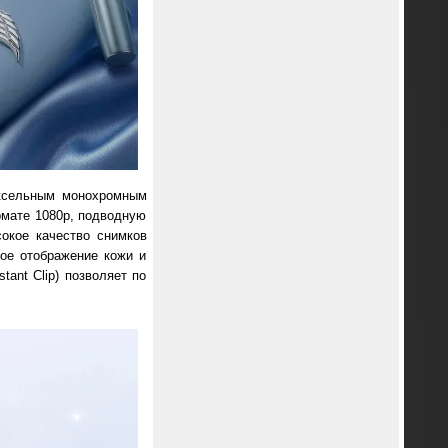
иксельным монохромным
рмате 1080p, подводную
окое качество снимков
ное отображение кожи и
tant Clip) позволяет по