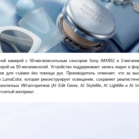
ной камерой с 50-мегапиксельным сенсором Sony IMX852 и 2-мегап
ерой на 50 мегапикселей. Устройство поддерживает запись видео в фо
ов для съёмки без помощи рук. Производитель отмечает, что за выс
и LumaColor, которая реконструирует освещение, сохраняет реалистич
зличных ИИ-алгоритмов (AI Edit Genie, AI StyleMe, AI LightMe и AI Ins
тснятый материал.