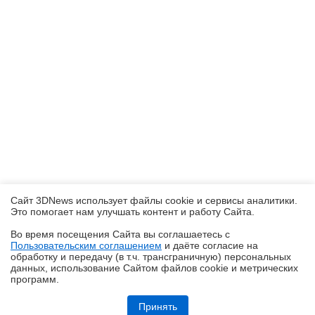
Сайт 3DNews использует файлы cookie и сервисы аналитики.
Это помогает нам улучшать контент и работу Cайта.
Во время посещения Cайта вы соглашаетесь с
Пользовательским соглашением
и даёте согласие на
✖
обработку и передачу (в т.ч. трансграничную) персональных
данных, использование Cайтом файлов cookie и метрических
программ.
Ryzen и двухранговая DDR5: проверяем комплект G.Skill Trident Z5
Royal DDR5-6400 CL32 64GB
Принять