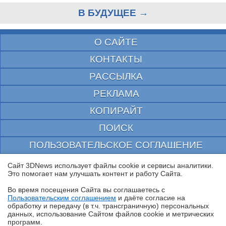
В БУДУЩЕЕ →
О САЙТЕ
КОНТАКТЫ
РАССЫЛКА
РЕКЛАМА
КОПИРАЙТ
ПОИСК
ПОЛЬЗОВАТЕЛЬСКОЕ СОГЛАШЕНИЕ
ЗАЩИЩЕНО CURATOR
Сайт 3DNews использует файлы cookie и сервисы аналитики.
Это помогает нам улучшать контент и работу Cайта.
© 1997—2026 Электронное периодическое издание "3ДНьюс" | Свидетельство о
регистрации СМИ Эл ФС 77-22224
Во время посещения Cайта вы соглашаетесь с
выдано Федеральной Службой по надзору за соблюдением законодательства в сфере
Пользовательским соглашением
и даёте согласие на
массовых коммуникаций и охране культурного наследия
✖
обработку и передачу (в т.ч. трансграничную) персональных
При цитировании документа ссылка на сайт с указанием автора обязательна. Полное
данных, использование Cайтом файлов cookie и метрических
заимствование документа является нарушением
российского и международного законодательства и возможно только с согласия
программ.