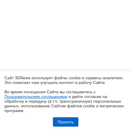
Сайт 3DNews использует файлы cookie и сервисы аналитики.
Это помогает нам улучшать контент и работу Cайта.
Во время посещения Cайта вы соглашаетесь с
Пользовательским соглашением
и даёте согласие на
✖
обработку и передачу (в т.ч. трансграничную) персональных
данных, использование Cайтом файлов cookie и метрических
программ.
Обзор и тест системы жидкостного охлаждения DeepCool LT360 Vision
ARGB с 4,5-дюймовым экраном
Принять