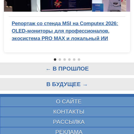
Репортаж со стенда MSI на Computex 2026:
OLED-мониторы для профессионалов,
экосистема PRO MAX и локальный ИИ
← В ПРОШЛОЕ
В БУДУЩЕЕ →
О САЙТЕ
КОНТАКТЫ
РАССЫЛКА
РЕКЛАМА