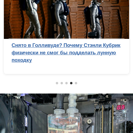
Снято в Голливуде? Почему Стэнли Кубрик
физически не смог бы подделать лунную
походку