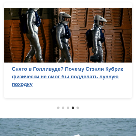
Снято в Голливуде? Почему Стэнли Кубрик
физически не смог бы подделать лунную
походку