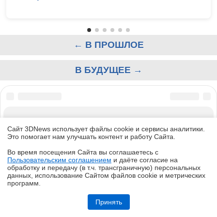
← В ПРОШЛОЕ
В БУДУЩЕЕ →
О САЙТЕ
КОНТАКТЫ
Сайт 3DNews использует файлы cookie и сервисы аналитики.
РАССЫЛКА
Это помогает нам улучшать контент и работу Cайта.
РЕКЛАМА
Во время посещения Cайта вы соглашаетесь с
Пользовательским соглашением
и даёте согласие на
КОПИРАЙТ
✖
обработку и передачу (в т.ч. трансграничную) персональных
данных, использование Cайтом файлов cookie и метрических
ПОИСК
программ.
ПОЛЬЗОВАТЕЛЬСКОЕ СОГЛАШЕНИЕ
Обзор смартфона iQOO Z11: станция студенческая
Принять
ЗАЩИЩЕНО CURATOR