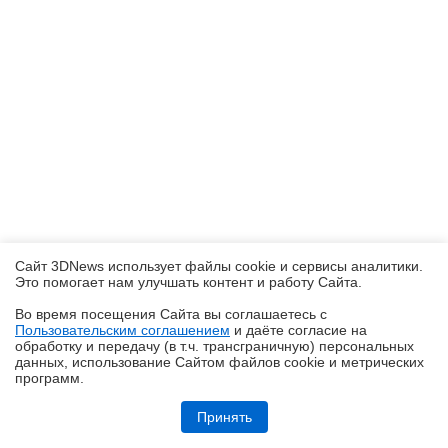
Сайт 3DNews использует файлы cookie и сервисы аналитики.
Это помогает нам улучшать контент и работу Cайта.
Во время посещения Cайта вы соглашаетесь с
Пользовательским соглашением
и даёте согласие на
✖
обработку и передачу (в т.ч. трансграничную) персональных
данных, использование Cайтом файлов cookie и метрических
программ.
Обзор смартфона HUAWEI Pura 90s Pro: компактный флагман по
субфлагманской цене
Принять