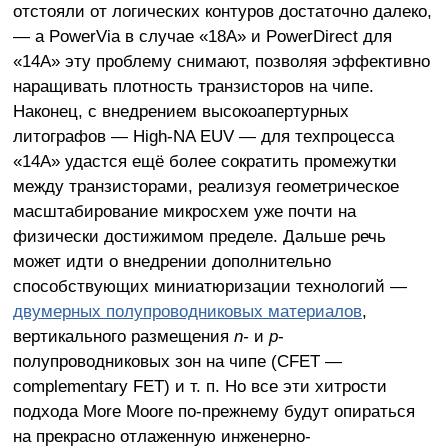
отстояли от логических контуров достаточно далеко,
— а PowerVia в случае «18A» и PowerDirect для
«14A» эту проблему снимают, позволяя эффективно
наращивать плотность транзисторов на чипе.
Наконец, с внедрением высокоапертурных
литографов — High-NA EUV — для техпроцесса
«14A» удастся ещё более сократить промежутки
между транзисторами, реализуя геометрическое
масштабирование микросхем уже почти на
физически достижимом пределе. Дальше речь
может идти о внедрении дополнительно
способствующих миниатюризации технологий —
двумерных полупроводниковых материалов
,
вертикального размещения
n-
и
p
-
полупроводниковых зон на чипе (CFET —
complementary FET) и т. п. Но все эти хитрости
подхода More Moore по-прежнему будут опираться
на прекрасно отлаженную инженерно-