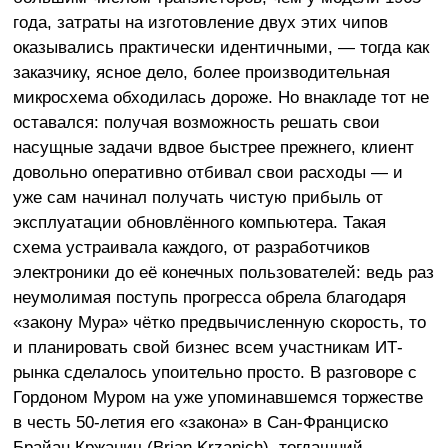
года, затраты на изготовление двух этих чипов
оказывались практически идентичными, — тогда как
заказчику, ясное дело, более производительная
микросхема обходилась дороже. Но внакладе тот не
оставался: получая возможность решать свои
насущные задачи вдвое быстрее прежнего, клиент
довольно оперативно отбивал свои расходы — и
уже сам начинал получать чистую прибыль от
эксплуатации обновлённого компьютера. Такая
схема устраивала каждого, от разработчиков
электроники до её конечных пользователей: ведь раз
неумолимая поступь прогресса обрела благодаря
«закону Мура» чётко предвычисленную скорость, то
и планировать свой бизнес всем участникам ИТ-
рынка сделалось упоительно просто. В разговоре с
Гордоном Муром на уже упоминавшемся торжестве
в честь 50-летия его «закона» в Сан-Франциско
Брайан Кржанич (Brian Krzanich), тогдашний