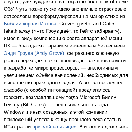
спустя, уже нуждалось в стократно большем объёме
ОЗУ. Чуть позже ту же идею анонимные отраслевые
острословы переформулировали на манер стиха из
Библии короля Иакова
: Groves giveth, and Gates
taketh away («Что Гроув даёт, то Гейтс забирает»),
имея в виду компенсацию роста аппаратной мощи
ПК — благодаря стараниям инженера и бизнесмена
Энди Гроува (Andy Grove)
, сыгравшего ключевую
роль в переходе Intel от производства чипов памяти
к разработке микропроцессоров, — аналогичным
увеличением объёма вычислений, необходимых для
выполнения прикладных задач. А вот за последнее
спасибо
(с особой интонацией) предлагалось
говорить возглавлявшему тогда Microsoft Биллу
Гейтсу (Bill Gates), — неоптимальность кода
Windows и иных созданных в этой компании
приложений успела к концу прошлого века стать в
ИТ-отрасли
притчей во языцех
. В итоге из довольно-