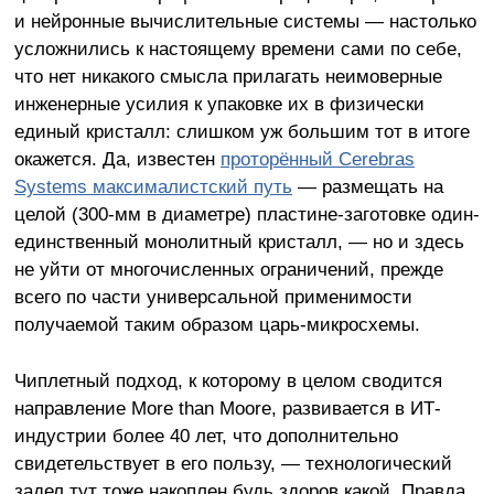
и нейронные вычислительные системы — настолько
усложнились к настоящему времени сами по себе,
что нет никакого смысла прилагать неимоверные
инженерные усилия к упаковке их в физически
единый кристалл: слишком уж большим тот в итоге
окажется. Да, известен
проторённый Cerebras
Systems максималистский путь
— размещать на
целой (300-мм в диаметре) пластине-заготовке один-
единственный монолитный кристалл, — но и здесь
не уйти от многочисленных ограничений, прежде
всего по части универсальной применимости
получаемой таким образом царь-микросхемы.
Чиплетный подход, к которому в целом сводится
направление More than Moore, развивается в ИТ-
индустрии более 40 лет, что дополнительно
свидетельствует в его пользу, — технологический
задел тут тоже накоплен будь здоров какой. Правда,