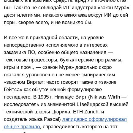
мощных аппаратных средств, вряд ли кто-либо стал
бы. Так что не соблюдай ИТ-индустрия «закон Мура»
десятилетиями, никакого ажиотажа вокруг ИИ до сей
поры, скорее всего, и не возникло бы.
И всё же в прикладной области, на уровне
непосредственно исполняемого в интересах
заказчика ПО, особенно общего назначения —
текстовые процессоры, бухгалтерские программы,
игры и проч., — «закон Мура» довольно скоро
оказался уравновешен не менее эмпирическим
«законом Вирта»; часто говорят также о «законе
Гейтса» как об уточнённой формулировке
последнего. В 1995 г. Никлаус Вирт (Niklaus Wirth —
исследователь из знаменитой Швейцарской высшей
технической школы Цюриха, ETH Zurich, и
создатель языка Pascal)
лапидарно сформулировал
общее правило
, справедливость которого на тот