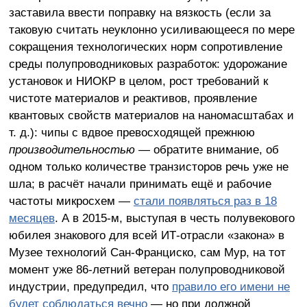
заставила ввести поправку на вязкость (если за
таковую считать неуклонно усиливающееся по мере
сокращения технологических норм сопротивление
среды полупроводниковых разработок: удорожание
установок и НИОКР в целом, рост требований к
чистоте материалов и реактивов, проявление
квантовых свойств материалов на наномасштабах и
т. д.): чипы с вдвое превосходящей прежнюю
производительностью
— обратите внимание, об
одном только количестве транзисторов речь уже не
шла; в расчёт начали принимать ещё и рабочие
частоты микросхем —
стали появляться раз в 18
месяцев
. А в 2015-м, выступая в честь полувекового
юбилея знакового для всей ИТ-отрасли «закона» в
Музее технологий Сан-Франциско, сам Мур, на тот
момент уже 86-летний ветеран полупроводниковой
индустрии, предупредил, что
правило его имени не
будет соблюдаться вечно
— но при должной