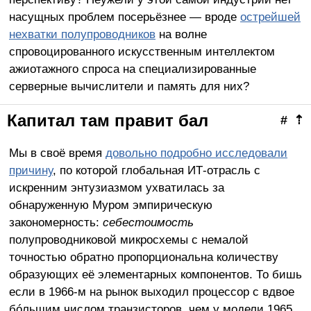
насущных проблем посерьёзнее — вроде
острейшей
нехватки полупроводников
на волне
спровоцированного искусственным интеллектом
ажиотажного спроса на специализированные
серверные вычислители и память для них?
Капитал там правит бал
#
⇡
Мы в своё время
довольно подробно исследовали
причину
, по которой глобальная ИТ-отрасль с
искренним энтузиазмом ухватилась за
обнаруженную Муром эмпирическую
закономерность:
себестоимость
полупроводниковой микросхемы с немалой
точностью обратно пропорциональна количеству
образующих её элементарных компонентов. То бишь
если в 1966-м на рынок выходил процессор с вдвое
бóльшим числом транзисторов, чем у модели 1965