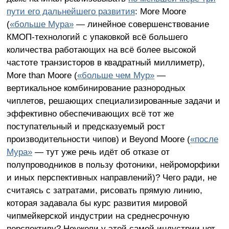
пути его дальнейшего развития
: More Moore
(
«больше Мура»
— линейное совершенствование
КМОП-технологий с упаковкой всё большего
количества работающих на всё более высокой
частоте транзисторов в квадратный миллиметр),
More than Moore (
«больше чем Мур»
—
вертикальное комбинирование разнородных
чиплетов, решающих специализированные задачи и
эффективно обеспечивающих всё тот же
поступательный и предсказуемый рост
производительности чипов) и Beyond Moore (
«после
Мура»
—
тут уже речь идёт об отказе от
полупроводников в пользу фотоники, нейроморфики
и иных перспективных направлений)? Чего ради, не
считаясь с затратами, рисовать прямую линию,
которая задавала бы курс развития мировой
чипмейкерской индустрии на среднесрочную
перспективу? Неужели у этой самой индустрии нет