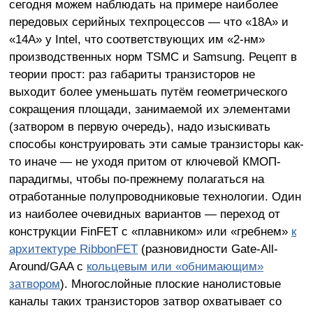
сегодня можем наблюдать на примере наиболее
передовых серийных техпроцессов — что «18A» и
«14A» у Intel, что соответствующих им «2-нм»
производственных норм TSMC и Samsung. Рецепт в
теории прост: раз габариты транзисторов не
выходит более уменьшать путём геометрического
сокращения площади, занимаемой их элементами
(затвором в первую очередь), надо изыскивать
способы конструировать эти самые транзисторы как-
то иначе — не уходя притом от ключевой КМОП-
парадигмы, чтобы по-прежнему полагаться на
отработанные полупроводниковые технологии. Один
из наиболее очевидных вариантов — переход от
конструкции FinFET с «плавником» или «гребнем»
к
архитектуре RibbonFET
(разновидности Gate-All-
Around/GAA с
кольцевым или «обнимающим»
затвором
). Многослойные плоские нанолистовые
каналы таких транзисторов затвор охватывает со