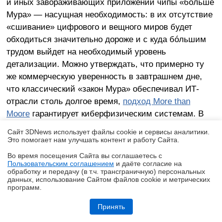
и иных завораживающих приложений чипы «больше
Мура» — насущная необходимость: в их отсутствие
«сшивание» цифрового и вещного миров будет
обходиться значительно дороже и с куда бóльшим
трудом выйдет на необходимый уровень
детализации. Можно утверждать, что примерно ту
же коммерческую уверенность в завтрашнем дне,
что классический «закон Мура» обеспечивал ИТ-
отрасли столь долгое время,
подход More than
Moore
гарантирует киберфизическим системам. В
этом случае энтузиастам на этом направлении куда
Сайт 3DNews использует файлы cookie и сервисы аналитики.
проще окажется находить инвесторов, чем сегодня,
Это помогает нам улучшать контент и работу Cайта.
когда оценить сроки возврата средств, вложенных в
Во время посещения Cайта вы соглашаетесь с
разработку какого-нибудь Neuralink, не
Пользовательским соглашением
и даёте согласие на
✖
обработку и передачу (в т.ч. трансграничную) персональных
представляется возможным со сколько-нибудь
данных, использование Cайтом файлов cookie и метрических
реалистичными допусками.
программ.
Обзор «малолитражного суперкомпьютера» MSI EdgeXpert MS-C931
Принять
Наконец,
парадигма Beyond Moore
, о сроках