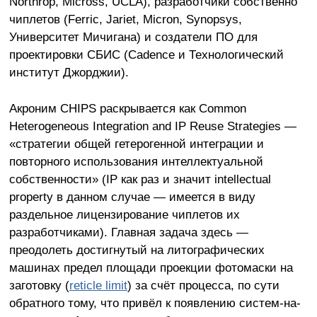
Northrop, Micross, UCLA), разработчики собственно
чиплетов (Ferric, Jariet, Micron, Synopsys,
Университет Мичигана) и создатели ПО для
проектировки СБИС (Cadence и Технологический
институт Джорджии).
Акроним CHIPS раскрывается как Common
Heterogeneous Integration and IP Reuse Strategies —
«стратегии общей гетерогенной интеграции и
повторного использования интеллектуальной
собственности» (IP как раз и значит intellectual
property в данном случае — имеется в виду
раздельное лицензирование чиплетов их
разработчиками). Главная задача здесь —
преодолеть достигнутый на литографических
машинах предел площади проекции фотомаски на
заготовку (
reticle limit
) за счёт процесса, по сути
обратного тому, что привёл к появлению систем-на-