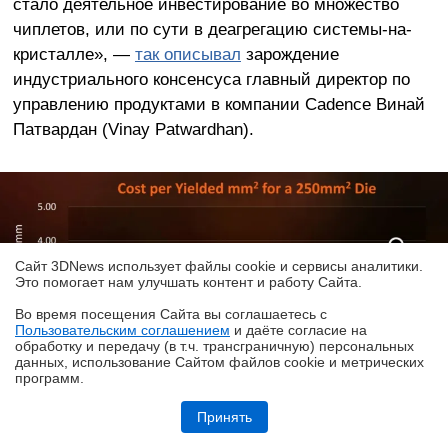
стало деятельное инвестирование во множество
чиплетов, или по сути в деагрегацию системы-на-
кристалле», —
так описывал
зарождение
индустриального консенсуса главный директор по
управлению продуктами в компании Cadence Винай
Патвардан (Vinay Patwardhan).
Сайт 3DNews использует файлы cookie и сервисы аналитики.
Это помогает нам улучшать контент и работу Cайта.
Во время посещения Cайта вы соглашаетесь с
Пользовательским соглашением
и даёте согласие на
✖
обработку и передачу (в т.ч. трансграничную) персональных
данных, использование Cайтом файлов cookie и метрических
программ.
Обзор игрового QD-OLED WQHD-монитора Acer Predator X27U W1:
смена вектора
Принять
Себестоимость изготовления чипов в пересчёте на 1