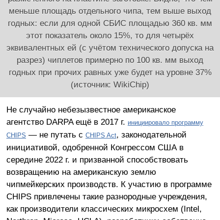
меньше площадь отдельного чипа, тем выше выход
годных: если для одной СБИС площадью 360 кв. мм
этот показатель около 15%, то для четырёх
эквивалентных ей (с учётом технического допуска на
разрез) чиплетов примерно по 100 кв. мм выход
годных при прочих равных уже будет на уровне 37%
(источник: WikiChip)
Не случайно небезызвестное американское
агентство DARPA ещё в 2017 г.
инициировало программу
— не путать с
, законодательной
CHIPS
CHIPS Act
инициативой, одобренной Конгрессом США в
середине 2022 г. и призванной способствовать
возвращению на американскую землю
чипмейкерских производств. К участию в программе
CHIPS привлечены такие разнородные учреждения,
как производители классических микросхем (Intel,