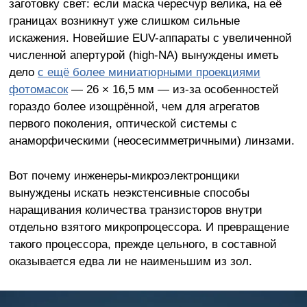
заготовку свет: если маска чересчур велика, на её
границах возникнут уже слишком сильные
искажения. Новейшие EUV-аппараты с увеличенной
численной апертурой (high-NA) вынуждены иметь
дело
с ещё более миниатюрными проекциями
фотомасок
— 26
×
16,5 мм — из-за особенностей
гораздо более изощрённой, чем для агрегатов
первого поколения, оптической системы с
анаморфическими (неосесимметричными) линзами.
Вот почему инженеры-микроэлектронщики
вынуждены искать неэкстенсивные способы
наращивания количества транзисторов внутри
отдельно взятого микропроцессора. И превращение
такого процессора, прежде цельного, в составной
оказывается едва ли не наименьшим из зол.