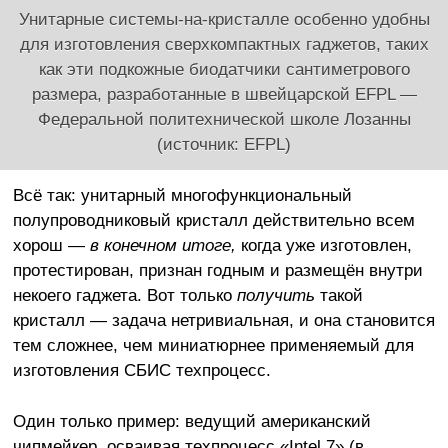
Унитарные системы-на-кристалле особенно удобны
для изготовления сверхкомпактных гаджетов, таких
как эти подкожные биодатчики сантиметрового
размера, разработанные в швейцарской EFPL —
Федеральной политехнической школе Лозанны
(источник: EFPL)
Всё так: унитарный многофункциональный
полупроводниковый кристалл действительно всем
хорош —
в конечном итоге,
когда уже изготовлен,
протестирован, признан годным и размещён внутри
некоего гаджета. Вот только
получить
такой
кристалл — задача нетривиальная, и она становится
тем сложнее, чем миниатюрнее применяемый для
изготовления СБИС техпроцесс.
Один только пример: ведущий американский
чипмейкер, осваивая техпроцесс «Intel 7» (в