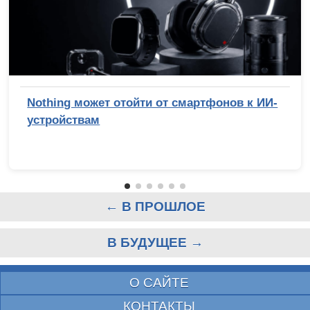
Nothing может отойти от смартфонов к ИИ-
устройствам
← В ПРОШЛОЕ
В БУДУЩЕЕ →
О САЙТЕ
КОНТАКТЫ