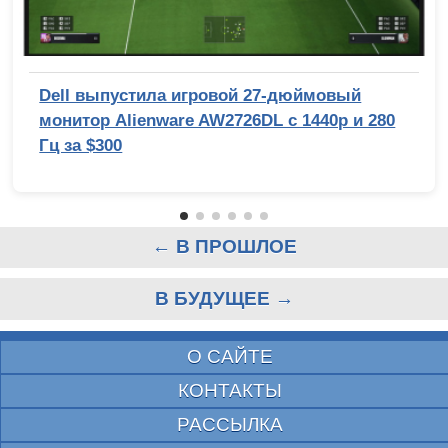
Dell выпустила игровой 27-дюймовый
монитор Alienware AW2726DL с 1440p и 280
Гц за $300
← В ПРОШЛОЕ
В БУДУЩЕЕ →
О САЙТЕ
КОНТАКТЫ
РАССЫЛКА