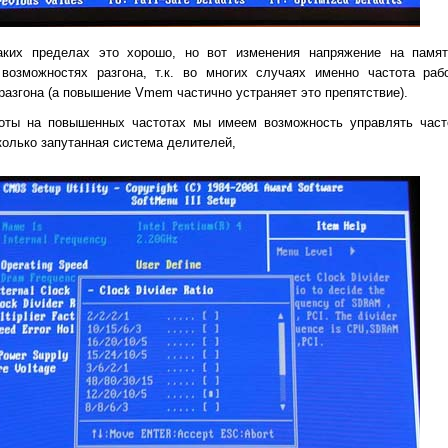
аких пределах это хорошо, но вот изменения напряжение на памят
озможностях разгона, т.к. во многих случаях именно частота раб
разгона (а повышение Vmem частично устраняет это препятствие).
боты на повышенных частотах мы имеем возможность управлять час
колько запутанная система делителей,