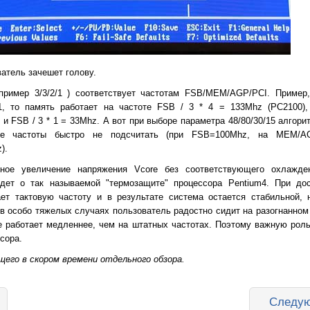
ватель зачешет голову.
апример 3/3/2/1 ) соответствует частотам FSB/MEM/AGP/PCI. Пример,
/1, то память работает на частоте FSB / 3 * 4 = 133Mhz (PC2100
 и FSB / 3 * 1 = 33Mhz. А вот при выборе параметра 48/80/30/15 алгор
ые частоты быстро не подсчитать (при FSB=100Mhz, на MEM/AGP
).
ьное увеличение напряжения Vcore без соответствующего охлажде
дет о так называемой "термозащите" процессора Pentium4. При до
ет тактовую частоту и в результате система остается стабильной, н
 в особо тяжелых случаях пользователь радостно сидит на разогнанном
е работает медленнее, чем на штатных частотах. Поэтому важную роль
сора.
его в скором времени отдельного обзора.
Следую