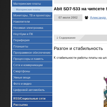
Материнские платы
Abit SD7-533 на чипсете 
Материнские платы
Мониторы, ТВ и проекторы
Александр
07 июля 2002
Накопители
Носимая электроника
Ноутбуки и ПК
⇣ Содержание
Периферия
Планшеты
Разгон и стабильность
Программное обеспечение
К стабильности работы платы на шт
Процессоры и память
Сети и коммуникации
Смартфоны
Умные вещи
Фото и видео
Цифровой автомобиль
RSS/Социальные сети
Рассылка