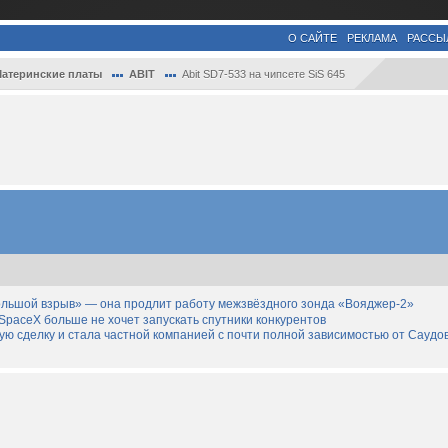
О САЙТЕ
РЕКЛАМА
РАССЫ
атеринские платы
ABIT
Abit SD7-533 на чипсете SiS 645
льшой взрыв» — она продлит работу межзвёздного зонда «Вояджер-2»
SpaceX больше не хочет запускать спутники конкурентов
дную сделку и стала частной компанией с почти полной зависимостью от Саудо