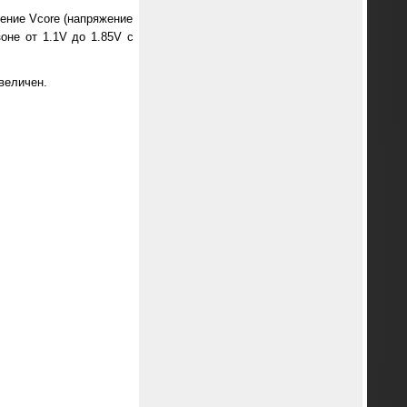
ение Vcore (напряжение
зоне от 1.1V до 1.85V с
величен.