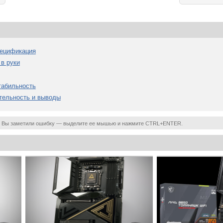
Спецификация
 в руки
стабильность
ительность и выводы
 Вы заметили ошибку — выделите ее мышью и нажмите CTRL+ENTER.