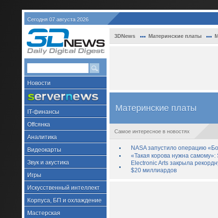
Сегодня 07 августа 2026
3DNews
Материнские платы
М
Новости
Материнские платы
IT-финансы
Offсянка
Самое интересное в новостях
Аналитика
NASA запустило операцию «Бо
Видеокарты
«Такая корова нужна самому»: 
Звук и акустика
Electronic Arts закрыла рекор
$20 миллиардов
Игры
Искусственный интеллект
Корпуса, БП и охлаждение
Мастерская