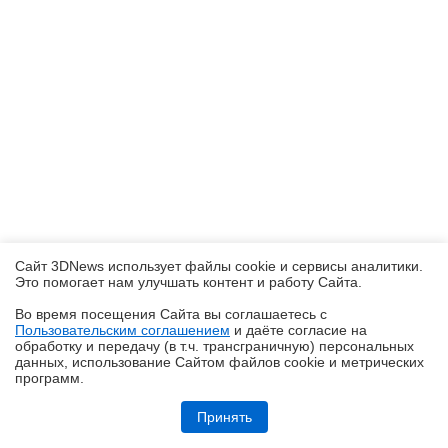
Сайт 3DNews использует файлы cookie и сервисы аналитики.
Это помогает нам улучшать контент и работу Cайта.
Во время посещения Cайта вы соглашаетесь с
Пользовательским соглашением
и даёте согласие на
✖
обработку и передачу (в т.ч. трансграничную) персональных
данных, использование Cайтом файлов cookie и метрических
программ.
Ryzen и DDR5-6000 на чипах Samsung — G.Skill даёт добро
Принять