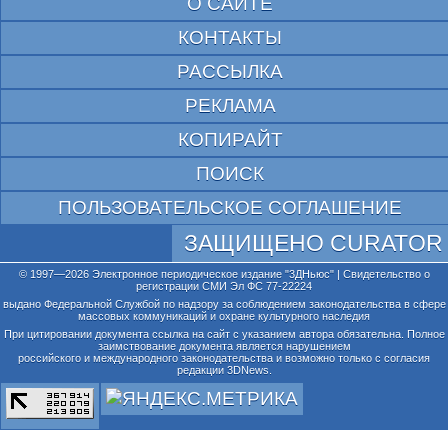
О САЙТЕ
КОНТАКТЫ
РАССЫЛКА
РЕКЛАМА
КОПИРАЙТ
ПОИСК
ПОЛЬЗОВАТЕЛЬСКОЕ СОГЛАШЕНИЕ
ЗАЩИЩЕНО CURATOR
© 1997—2026 Электронное периодическое издание "3ДНьюс" | Свидетельство о
регистрации СМИ Эл ФС 77-22224
выдано Федеральной Службой по надзору за соблюдением законодательства в сфере
массовых коммуникаций и охране культурного наследия
При цитировании документа ссылка на сайт с указанием автора обязательна. Полное
заимствование документа является нарушением
российского и международного законодательства и возможно только с согласия
редакции 3DNews.