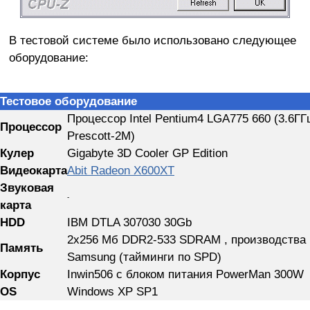
В тестовой системе было использовано следующее
оборудование:
Тестовое оборудование
Процессор Intel Pentium4 LGA775 660 (3.6ГГц
Процессор
Prescott-2M)
Кулер
Gigabyte 3D Cooler GP Edition
Видеокарта
Abit Radeon X600XT
Звуковая
-
карта
HDD
IBM DTLA 307030 30Gb
2x256 Мб DDR2-533 SDRAM , производства
Память
Samsung (тайминги по SPD)
Корпус
Inwin506 с блоком питания PowerMan 300W
OS
Windows XP SP1