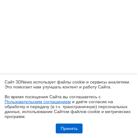
Сайт 3DNews использует файлы cookie и сервисы аналитики.
Это помогает нам улучшать контент и работу Cайта.
Во время посещения Cайта вы соглашаетесь с
Пользовательским соглашением
и даёте согласие на
✖
обработку и передачу (в т.ч. трансграничную) персональных
данных, использование Cайтом файлов cookie и метрических
программ.
Обзор складного смартфона HONOR Magic V6: избавление от
комплексов
Принять