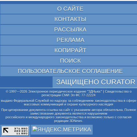
О САЙТЕ
КОНТАКТЫ
РАССЫЛКА
РЕКЛАМА
КОПИРАЙТ
ПОИСК
ПОЛЬЗОВАТЕЛЬСКОЕ СОГЛАШЕНИЕ
ЗАЩИЩЕНО CURATOR
© 1997—2026 Электронное периодическое издание "3ДНьюс" | Свидетельство о
регистрации СМИ Эл ФС 77-22224
выдано Федеральной Службой по надзору за соблюдением законодательства в сфере
массовых коммуникаций и охране культурного наследия
При цитировании документа ссылка на сайт с указанием автора обязательна. Полное
заимствование документа является нарушением
российского и международного законодательства и возможно только с согласия
редакции 3DNews.