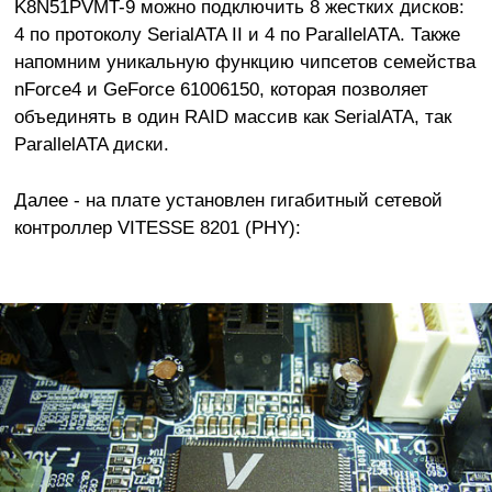
K8N51PVMT-9 можно подключить 8 жестких дисков:
4 по протоколу SerialATA II и 4 по ParallelATA. Также
напомним уникальную функцию чипсетов семейства
nForce4 и GeForce 61006150, которая позволяет
объединять в один RAID массив как SerialATA, так
ParallelATA диски.
Далее - на плате установлен гигабитный сетевой
контроллер VITESSE 8201 (PHY):