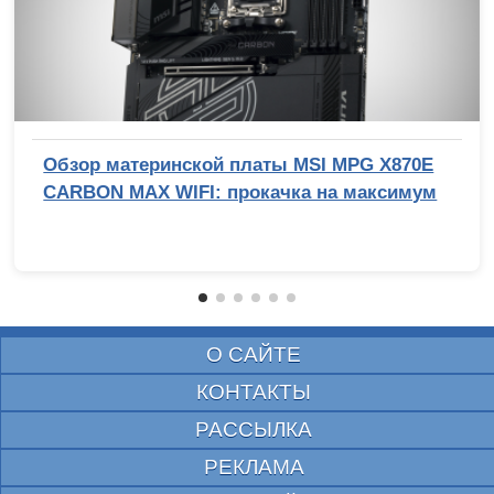
Обзор материнской платы MSI MPG X870E
CARBON MAX WIFI: прокачка на максимум
О САЙТЕ
КОНТАКТЫ
РАССЫЛКА
РЕКЛАМА