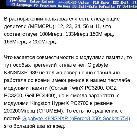
В распоряжении пользователя есть следующие
делители (MEMCPU): 12, 23, 34, 56 и 11, что
соответствует 100Мгерц, 133Мгерц,150Мгерц,
166Мгерц и 200Мгерц.
Что касается совместимости с модулями памяти, то
тут особых претензий к плате нет. Gigabyte
K8NSNXP-939 не только совершенно стабильно
работала со всеми имеющимися в нашем тестлабе
модулями памяти (Corsair TwinX PC3200, OCZ
PC3200, Geil PC4400), но и смогла заработать с
модулями Kingston HyperX PC2700 в режиме
200200Мгерц (CPUMEM). То есть по сравнению с
платой
Gigabyte K8NSNXP (nForce3 250; Socket 754)
это большой шаг вперед.